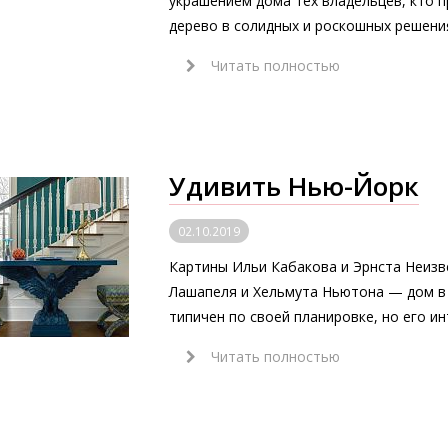
украшением дома тех владельцев, кто 
дерево в солидных и роскошных решени
Читать полностью
Удивить Нью-Йорк
02.10.2019
Картины Ильи Кабакова и Эрнста Неизв
Лашапеля и Хельмута Ньютона — дом в
типичен по своей планировке, но его ин
Читать полностью