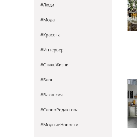
#Люди
#Мода
#Красота
#Интерьер
#СтильЖизни
#Блог
#Вакансия
#СловоРедактора
#МодныеНовости