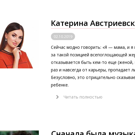
Катерина Австриевск
02.10.2019
Сейчас модно говорить: «Я — мама, и я 
за такой позицией всепоглощающей же
отказывается быть кем-то еще (женой, 
раз и навсегда от карьеры, пропадает 
Безусловно, это отрицательно сказывает
ребенке.
Читать полностью
Сначала была музы