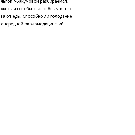
Ольгой Абакумовой разбираемся,
может ли оно быть лечебным и что
за от еды. Способно ли голодание
и очередной околомедицинский