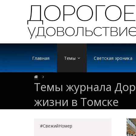
Главная
Темы
Светская хроника
Темы журнала Доро
жизни в Томске
#СвежийНомер