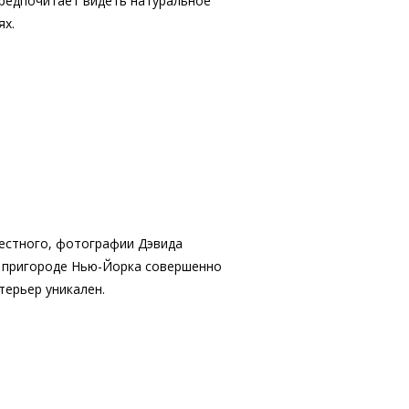
предпочитает видеть натуральное
ях.
естного, фотографии Дэвида
 пригороде Нью-Йорка совершенно
терьер уникален.