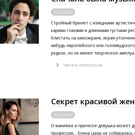
02.10.2019
Стройный брюнет с изящными артистич
карими глазами и длинными густыми рес
блистать на киноэкране, играя утончен
нибудь европейского или голливудского
редкое, но не менее творческое амплуа.
Читать полностью
Секрет красивой ж
02.10.2019
О макияже и прическе девушка может ду
профессия… Елена Церр не собиралась 