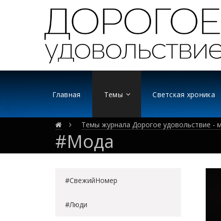
Главная
Темы
Светская хроника
Темы журнала Дорогое удовольствие - м
#Мода
#СвежийНомер
#Люди