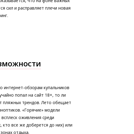
Оказывается, что на фоне важных
тся сил и расправляет плечи новая
инг.
озможности
по интернет-обзорам купальников
чайно попал на сайт 18+, то ли
от пляжных трендов. Лето обещает
иноптиков. «Горячие» модели
 всплеск оживления среди
 кто все же доберется до них) или
 зонах отдыха.