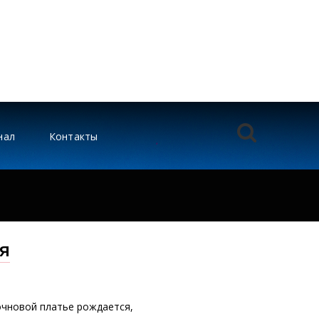
нал
Контакты
я
очновой платье рождается,