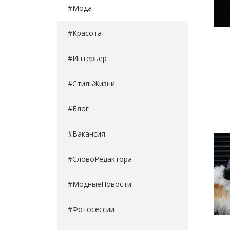
#Мода
#Красота
#Интерьер
#СтильЖизни
#Блог
#Вакансия
#СловоРедактора
#МодныеНовости
#Фотосессии