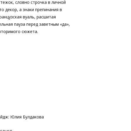
тежок, словно строчка в личной
о декор, а знаки препинания в
ранцузская вуаль, расшитая
ьная пауза перед заветным «да»,
вторимого сюжета.
ейдж: Юлия Булдакова