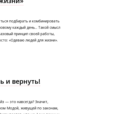
жизни»
иться подбирать и комбинировать
новому каждый день... Такой смысл
базовый принцип своей работы,
сто: «Одеваю людей для жизни».
ь и вернуть!
йз — это навсегда? Значит,
твом Модой, живущей по законам,