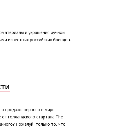
коматериалы и украшения ручной
ями известных российских брендов.
сти
 о продаже первого в мире
e от голландского стартапа The
бенного? Пожалуй, только то, что