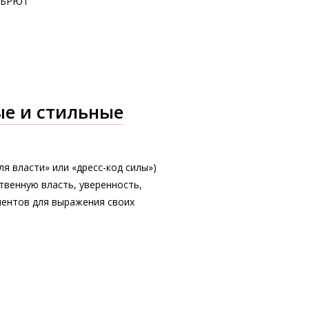
А БРЮТ
ые и стильные
для власти» или «дресс-код силы»)
твенную власть, уверенность,
ментов для выражения своих