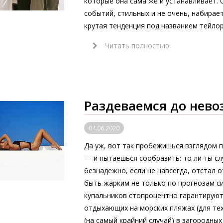
которые она сама же и устанавливает. 
событий, стильных и не очень, набирае
крутая тенденция под названием тейлор
Читать полностью
Раздеваемся до нев
04.06.2020
Да уж, вот так пробежишься взглядом 
— и пытаешься сообразить: то ли ты слу
безнадежно, если не навсегда, отстал 
быть жарким не только по прогнозам с
купальников стопроцентно гарантируют
отдыхающих на морских пляжах (для тех,
(на самый крайний случай) в загородных