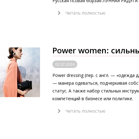
Русская псовая борзая ЛУННАЯ РАДУГ
Читать полностью
Power women: сильн
02.07.2024
Power dressing (пер. с англ. — «одежда 
— манера одеваться, подчеркивая собс
статус. А также набор стильных инстру
компетенций в бизнесе или политике.
Читать полностью