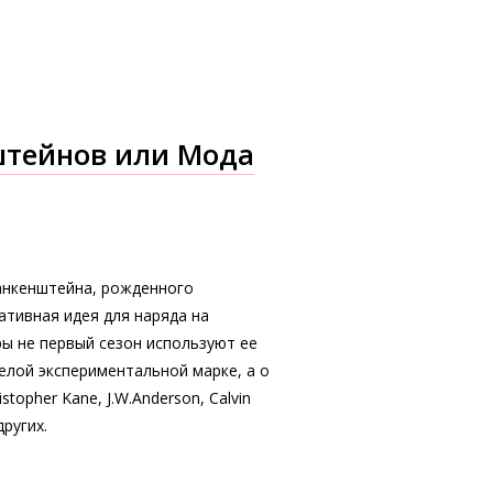
тейнов или Мода
анкенштейна, рожденного
ативная идея для наряда на
ры не первый сезон используют ее
мелой экспериментальной марке, а о
istopher Kane, J.W.Anderson, Calvin
других.