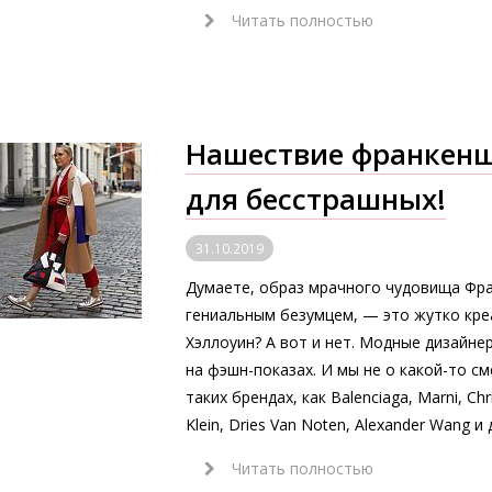
Читать полностью
Нашествие франкенш
для бесстрашных!
31.10.2019
Думаете, образ мрачного чудовища Фр
гениальным безумцем, — это жутко кре
Хэллоуин? А вот и нет. Модные дизайне
на фэшн-показах. И мы не о какой-то с
таких брендах, как Вalenciaga, Marni, Chr
Klein, Dries Van Noten, Alexander Wang и 
Читать полностью