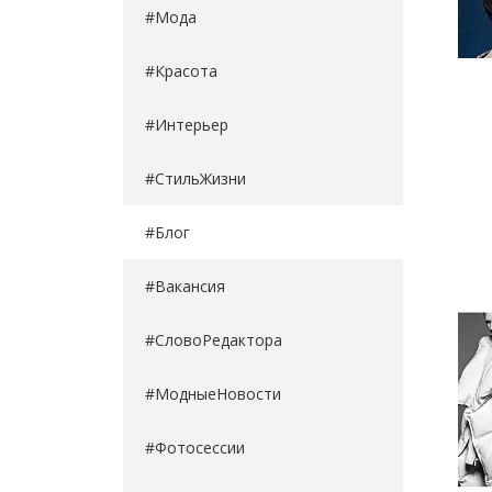
#Мода
#Красота
#Интерьер
#СтильЖизни
#Блог
#Вакансия
#СловоРедактора
#МодныеНовости
#Фотосессии