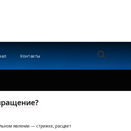
нал
Контакты
звращение?
альном явлении — стрижке, расцвет