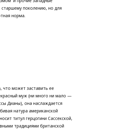
измом и прочие западные
я старшему поколению, но для
ютная норма.
, что может заставить ее
екрасный муж (ни много ни мало —
ссы Дианы), она наслаждается
бивая натура американской
носит титул герцогини Сассекской,
ивными традициями британской