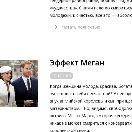
гендерное равноправие, борьбу с эйдж
«чудачества». С ними нелегко смиритьс
молодежи, к счастью, все это — абсол
Читать полностью
Эффект Меган
03.12.2019
Когда женщина молода, красива, богата
чувствовать себя несчастной? У нее пр
внук английской королевы и сын принце
материнством… Но, видимо, свободолю
актрисы Меган Маркл, которая сегодня 
никак не может смириться с консерват
королевской семьи.