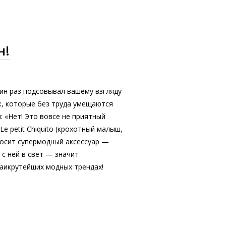
н!
ин раз подсовывал вашему взгляду
, которые без труда умещаются
: «Нет! Это вовсе не приятный
e petit Chiquito (крохотный малыш,
носит супермодный аксессуар —
 с ней в свет — значит
аикрутейших модных трендах!