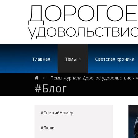
Главная
Темы
Светская хроника
Темы журнала Дорогое удовольствие - м
#Блог
#СвежийНомер
#Люди