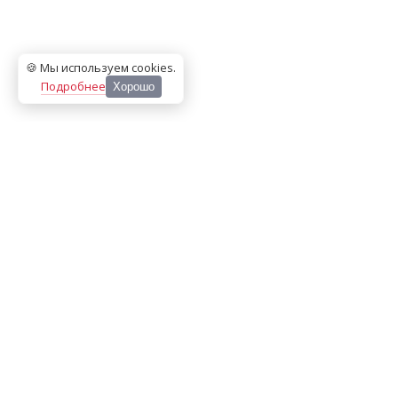
🍪 Мы используем cookies
.
Подробнее
Хорошо
ООО «МЕДИА ПРЕСС 2000»
Перепечатка материалов сайта «Дорогое удовольствие»
возможна только с письменного разрешения редакции.
При цитировании ссылка на
dorogoe.tomsk.ru
обязательна.
ИНН/КПП:
7017021467
/
701701001
Адрес:
634061
,
г. Томск
,
ул. Герцена 72Б
Телефон:
+7 382 252-10-01
, доб. 370
E-mail:
dorogoe@rde.ru