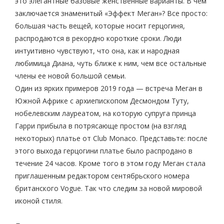
это элегантные базовые женственные варианты. В чем
заключается знаменитый «Эффект Меган»? Все просто:
большая часть вещей, которые носит герцогиня,
распродаются в рекордно короткие сроки. Люди
интуитивно чувствуют, что она, как и народная
любимица Диана, чуть ближе к ним, чем все остальные
члены ее новой большой семьи.
Один из ярких примеров 2019 года — встреча Меган в
Южной Африке с архиепископом Десмондом Туту,
нобелевским лауреатом, на которую супруга принца
Гарри прибыла в потрясающе простом (на взгляд
некоторых) платье от Club Monaco. Представьте: после
этого выхода герцогини платье было распродано в
течение 24 часов. Кроме того в этом году Меган стала
приглашенным редактором сентябрьского номера
британского Vogue. Так что следим за новой мировой
иконой стиля.