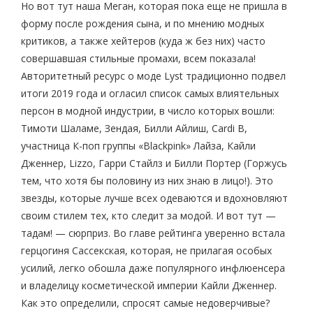
Но вот тут наша Меган, которая пока еще не пришла в
форму после рождения сына, и по мнению модных
критиков, а также хейтеров (куда ж без них) часто
совершавшая стильные промахи, всем показала!
Авторитетный ресурс о моде Lyst традиционно подвел
итоги 2019 года и огласил список самых влиятельных
персон в модной индустрии, в число которых вошли:
Тимоти Шаламе, Зендая, Билли Айлиш, Cardi B,
участница К-поп группы «Blackpink» Лайза, Кайли
Дженнер, Lizzo, Гарри Стайлз и Билли Портер (Горжусь
тем, что хотя бы половину из них знаю в лицо!). Это
звезды, которые лучше всех одеваются и вдохновляют
своим стилем тех, кто следит за модой. И вот тут —
тадам! — сюрприз. Во главе рейтинга уверенно встала
герцогиня Сассекская, которая, не прилагая особых
усилий, легко обошла даже популярного инфлюенсера
и владелицу косметической империи Кайли Дженнер.
Как это определили, спросят самые недоверчивые?