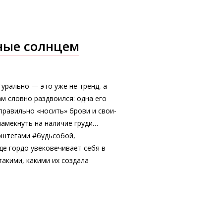
ные солнцем
урально — это уже не тренд, а
ам словно раздвоился: одна его
правильно «носить» брови и свои-
намекнуть на наличие груди…
эштегами #будьсобой,
де гордо увековечивает себя в
такими, какими их создала