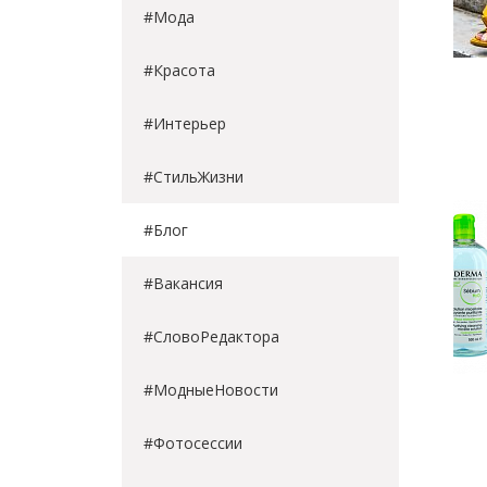
#Мода
#Красота
#Интерьер
#СтильЖизни
#Блог
#Вакансия
#СловоРедактора
#МодныеНовости
#Фотосессии