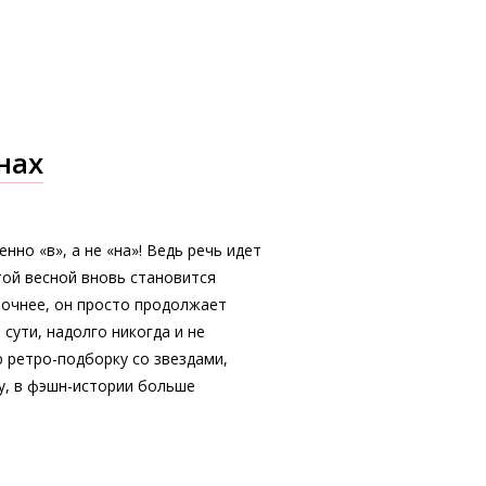
нах
нно «в», а не «на»! Ведь речь идет
той весной вновь становится
точнее, он просто продолжает
сути, надолго никогда и не
 ретро-подборку со звездами,
у, в фэшн-истории больше