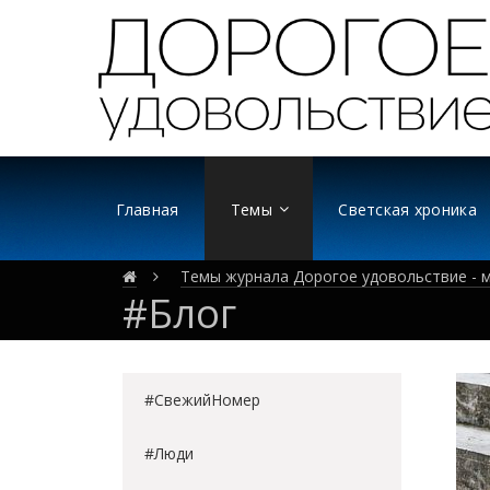
Главная
Темы
Светская хроника
Темы журнала Дорогое удовольствие - м
#Блог
#СвежийНомер
#Люди