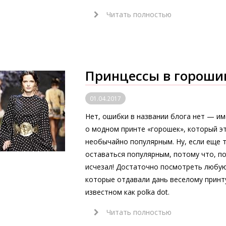
Читать полностью
Принцессы в гороши
01.04.2017
Нет, ошибки в названии блога нет — име
о модном принте «горошек», который э
необычайно популярным. Ну, если еще 
оставаться популярным, потому что, по 
исчезал! Достаточно посмотреть любую
которые отдавали дань веселому принт
известном как polka dot.
Читать полностью