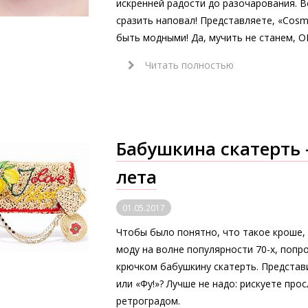
искренней радости до разочарования. 
сразить наповал! Представляете, «Сos
быть модными! Да, мучить не станем, О
Читать полностью
Бабушкина скатерть
лета
01.05.2017
Чтобы было понятно, что такое кроше,
моду на волне популярности 70-х, попр
крючком бабушкину скатерть. Представ
или «Фу!»? Лучше не надо: рискуете пр
ретроградом.