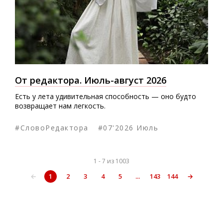
От редактора. Июль-август 2026
Есть у лета удивительная способность — оно будто
возвращает нам легкость.
#СловоРедактора
#07'2026 Июль
1 - 7 из 1003
←
1
2
3
4
5
...
143
144
→