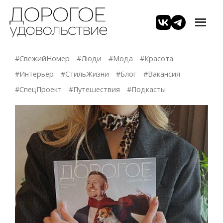
#СвежийНомер
#Люди
#Мода
#Красота
#Интерьер
#СтильЖизни
#Блог
#Вакансия
#СпецПроект
#Путешествия
#Подкасты