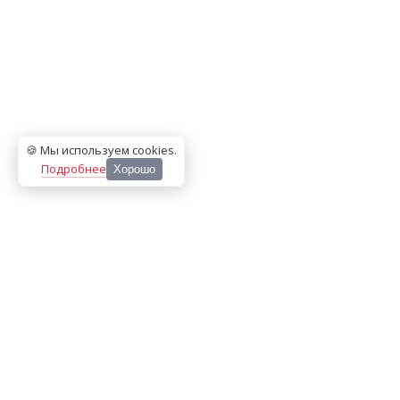
🍪 Мы используем cookies
.
Подробнее
Хорошо
ООО «МЕДИА ПРЕСС 2000»
Перепечатка материалов сайта «Дорогое удовольствие»
возможна только с письменного разрешения редакции.
При цитировании ссылка на
dorogoe.tomsk.ru
обязательна.