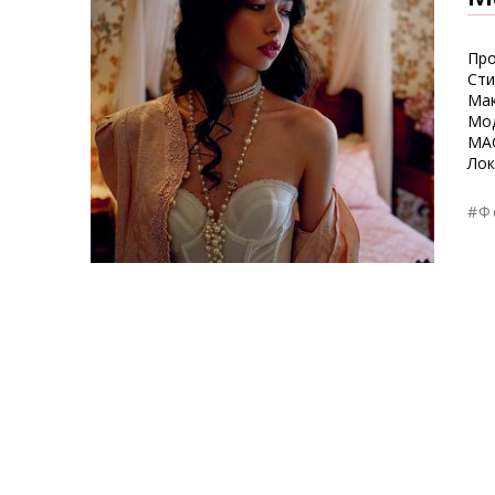
Про
Сти
Мак
Мод
MA
Лок
#Ф