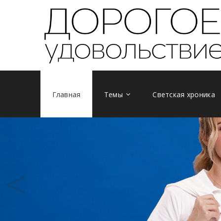
Главная
Темы
Светская хроника
<