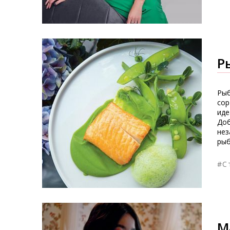
Р
Рыб
сор
иде
Доб
нез
рыб
#С
М