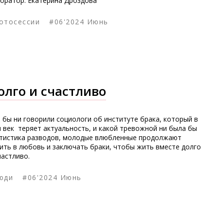
оратор: Екатерина Дроздова
отосессии
#06'2024 Июнь
олго и счастливо
 бы ни говорили социологи об институте брака, который в
 век теряет актуальность, и какой тревожной ни была бы
тистика разводов, молодые влюбленные продолжают
ить в любовь и заключать браки, чтобы жить вместе долго
частливо.
юди
#06'2024 Июнь