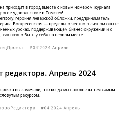
на приходит в город вместе с новым номером журнала
рогое удовольствие в Томске»!
erstory: героиня январской обложки, предприниматель
ерина Воскресенская — предельно честно о личном опыте,
ненных уроках, поддерживающем бизнес-окружении и о
, как важно быть у себя на первом месте.
пецПроект
#04'2024 Апрель
т редактора. Апрель 2024
ерняка вы замечали, что когда мы наполнены тем самым
словутым ресурсом...
ловоРедактора
#04'2024 Апрель
Вечер в стиле вестерн