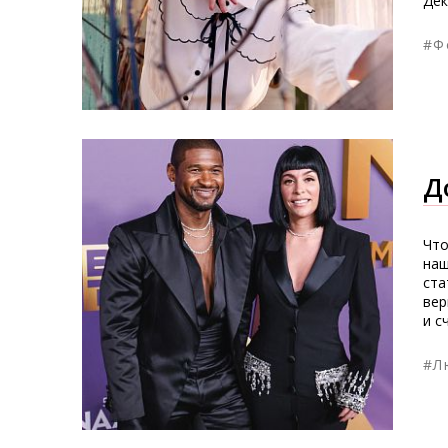
Дек
#Ф
Д
Что
наш
ста
вер
и с
#Л