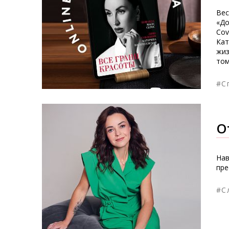
Вес
«До
Cov
Кат
жиз
том
#С
О
Нав
пре
#С