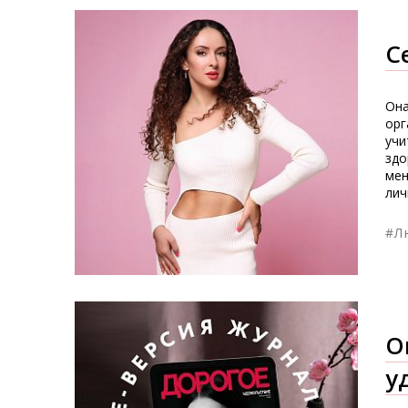
С
Она
орг
учи
здо
мен
лич
#Л
O
у