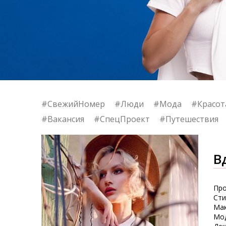
#СвежийНомер
#Люди
#Мода
#Красот
#Вакансия
#СпецПроект
#Путешествия
В
Про
Сти
Мак
Мод