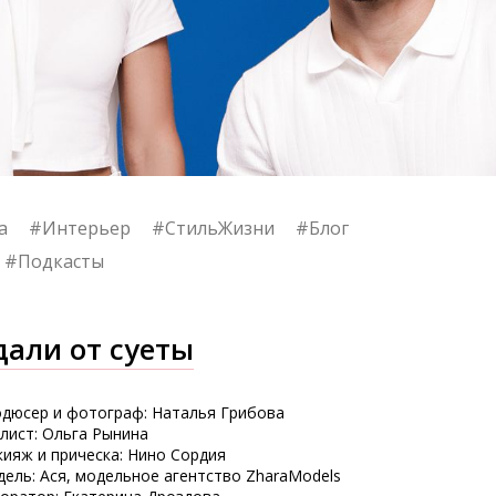
а
#Интерьер
#СтильЖизни
#Блог
#Подкасты
дали от суеты
дюсер и фотограф: Наталья Грибова
лист: Ольга Рынина
ияж и прическа: Нино Сордия
ель: Ася, модельное агентство ZharaModels