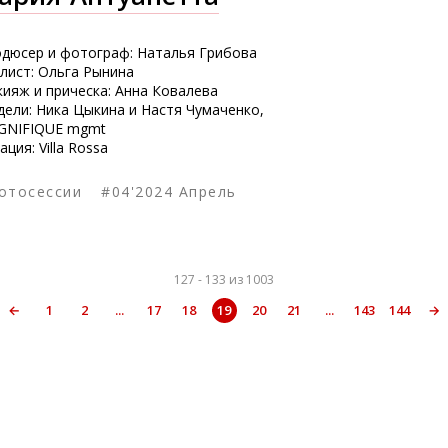
Чайка
дюсер и фотограф: Наталья Грибова
лист: Ольга Рынина
ияж и прическа: Анна Ковалева
ели: Ника Цыкина и Настя Чумаченко,
GNIFIQUE mgmt
ация: Villa Rossa
отосессии
#04'2024 Апрель
127 - 133 из 1003
←
1
2
...
17
18
19
20
21
...
143
144
→