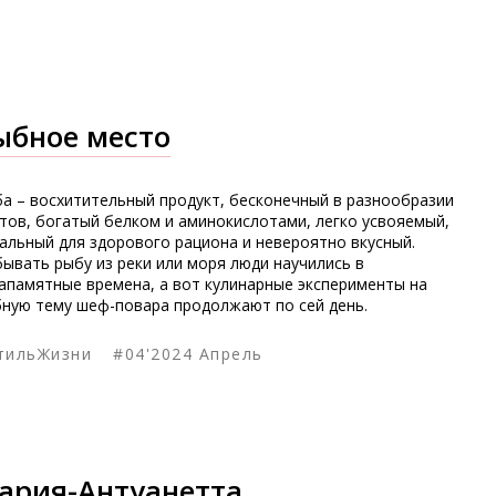
ыбное место
а – восхитительный продукт, бесконечный в разнообразии
тов, богатый белком и аминокислотами, легко усвояемый,
альный для здорового рациона и невероятно вкусный.
ывать рыбу из реки или моря люди научились в
апамятные времена, а вот кулинарные эксперименты на
ную тему шеф-повара продолжают по сей день.
тильЖизни
#04'2024 Апрель
ария-Антуанетта