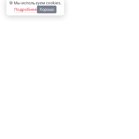
🍪 Мы используем cookies
.
Подробнее
Хорошо
ООО «МЕДИА ПРЕСС 2000»
Перепечатка материалов сайта «Дорогое удовольствие»
возможна только с письменного разрешения редакции.
При цитировании ссылка на
dorogoe.tomsk.ru
обязательна.
ИНН/КПП:
7017021467
/
701701001
Адрес:
634061
,
г. Томск
,
ул. Герцена 72Б
Телефон:
+7 382 252-10-01
, доб. 370
E-mail:
dorogoe@rde.ru
«Политика конфиденциальности»