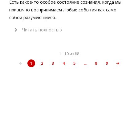
Есть какое-то особое состояние сознания, когда мы
привычно воспринимаем любые события как само
собой разумеющиеся...
Читать полностью
1 - 10 из 88
←
1
2
3
4
5
...
8
9
→