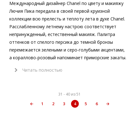
Международный дизайнер Chanel по цвету и макияжу
Лючия Пика передала в своей первой круизной
коллекции всю прелесть и теплоту лета в духе Chanel.
Расслабленному летнему настрою соответствует
непринужденный, естественный макияж. Палитра
оттенков от спелого персика до темной бронзы
перемежается зелеными и серо-голубыми акцентами,
а кораллово-розовый напоминает приморские закаты.
Читать полностью
31 - 40 из 51
←
1
2
3
4
5
6
→