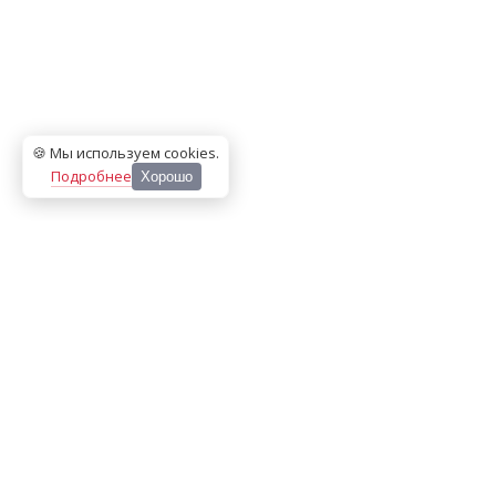
🍪 Мы используем cookies
.
Подробнее
Хорошо
ООО «МЕДИА ПРЕСС 2000»
Перепечатка материалов сайта «Дорогое удовольствие»
возможна только с письменного разрешения редакции.
При цитировании ссылка на
dorogoe.tomsk.ru
обязательна.
ИНН/КПП:
7017021467
/
701701001