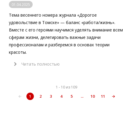
01.04.2025
Тема весеннего номера журнала «Дорогое
удовольствие в Томске» — баланс «работа/жизнь».
Вместе с его героями научимся уделять внимание всем
сферам жизни, делегировать важные задачи
профессионалам и разберемся в основах теории
красоты.
Читать полностью
1 - 10 из 109
←
1
2
3
4
5
...
10
11
→