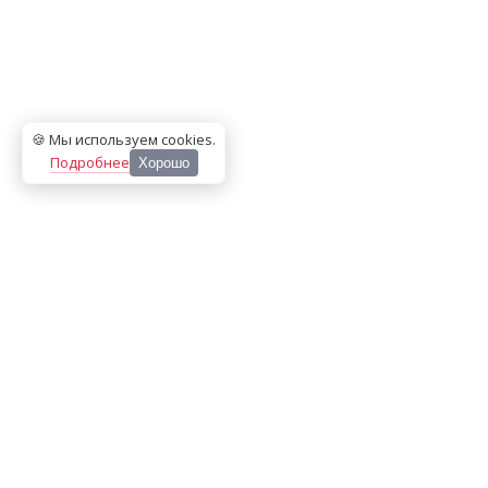
🍪 Мы используем cookies
.
Подробнее
Хорошо
ООО «МЕДИА ПРЕСС 2000»
Перепечатка материалов сайта «Дорогое удовольствие»
возможна только с письменного разрешения редакции.
При цитировании ссылка на
dorogoe.tomsk.ru
обязательна.
ИНН/КПП:
7017021467
/
701701001