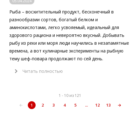
05.04.2024
Рыба – восхитительный продукт, бесконечный в
разнообразии сортов, богатый белком и
аминокислотами, легко усвояемый, идеальный для
здорового рациона и невероятно вкусный. Добывать
рыбу из реки или моря люди научились в незапамятные
времена, а вот кулинарные эксперименты на рыбную
тему шеф-повара продолжают по сей день.
Читать полностью
1 - 10 из 121
←
1
2
3
4
5
...
12
13
→