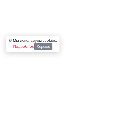
🍪 Мы используем cookies
.
Подробнее
Хорошо
ООО «МЕДИА ПРЕСС 2000»
Перепечатка материалов сайта «Дорогое удовольствие»
возможна только с письменного разрешения редакции.
При цитировании ссылка на
dorogoe.tomsk.ru
обязательна.
ИНН/КПП:
7017021467
/
701701001