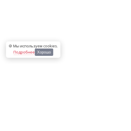
🍪 Мы используем cookies
.
Подробнее
Хорошо
ООО «МЕДИА ПРЕСС 2000»
Перепечатка материалов сайта «Дорогое удовольствие»
возможна только с письменного разрешения редакции.
При цитировании ссылка на
dorogoe.tomsk.ru
обязательна.