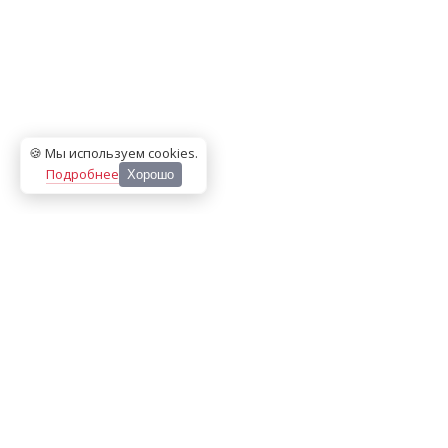
🍪 Мы используем cookies
.
Подробнее
Хорошо
ООО «МЕДИА ПРЕСС 2000»
Перепечатка материалов сайта «Дорогое удовольствие»
возможна только с письменного разрешения редакции.
При цитировании ссылка на
dorogoe.tomsk.ru
обязательна.