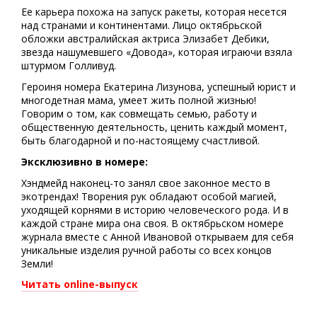
Ее карьера похожа на запуск ракеты, которая несется
над странами и континентами. Лицо октябрьской
обложки австралийская актриса Элизабет Дебики,
звезда нашумевшего «Довода», которая играючи взяла
штурмом Голливуд.
Героиня номера Екатерина Лизунова, успешный юрист и
многодетная мама, умеет жить полной жизнью!
Говорим о том, как совмещать семью, работу и
общественную деятельность, ценить каждый момент,
быть благодарной и по-настоящему счастливой.
Эксклюзивно в номере:
Хэндмейд наконец-то занял свое законное место в
экотрендах! Творения рук обладают особой магией,
уходящей корнями в историю человеческого рода. И в
каждой стране мира она своя. В октябрьском номере
журнала вместе с Анной Ивановой открываем для себя
уникальные изделия ручной работы со всех концов
Земли!
Читать online-выпуск