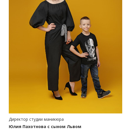
Директор студии маникюра
Юлия Пахотнова
с сыном Львом