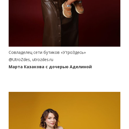
Совладелец сети бутиков «УтроЗдесь»
@UtroZdes, utrozdes.ru
Марта Казакова
c дочерью Аделиной