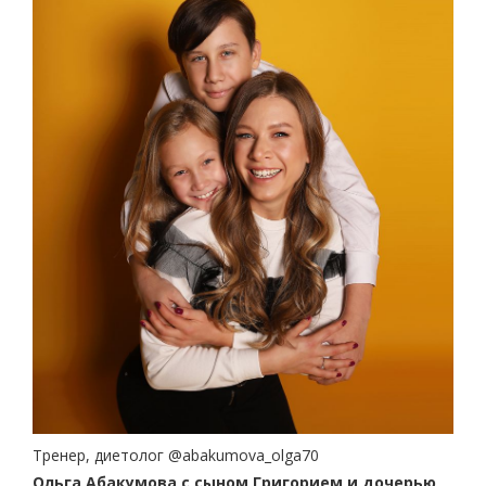
Тренер, диетолог @abakumova_olga70
Ольга Абакумова
с сыном Григорием
и дочерью