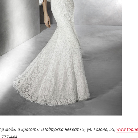
тр моды и красоты «Подружка невесты»,
ул. Гоголя, 55,
www.topne
 777-444