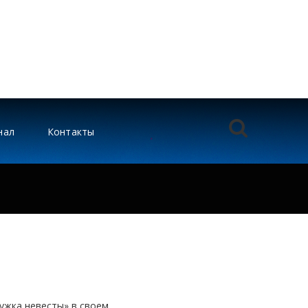
нал
Контакты
ужка невесты» в своем