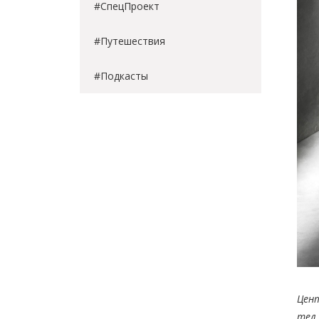
#СпецПроект
#Путешествия
#Подкасты
Цен
тел.