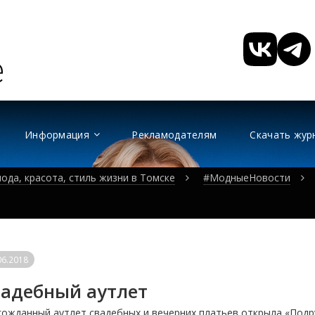
Информация
Рекламодателям
Скачать жур
ода, красота, стиль жизни в Томске
#МодныеНовости
06.2018
адебный аутлет
ожданный аутлет свадебных и вечерних платьев открыла «Подр