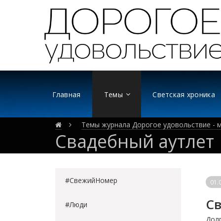
Главная
Темы
Светская хроника
Темы журнала Дорогое удовольствие - м
Свадебный аутлет
#СвежийНомер
01.
Св
#Люди
Долг