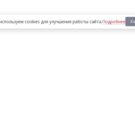
Подробнее
используем cookies
для улучшения работы сайта
.
Хо
ООО «МЕДИА ПРЕСС 2000»
Перепечатка материалов сайта «Дорогое удовольствие»
возможна только с письменного разрешения редакции.
При цитировании ссылка на
dorogoe.tomsk.ru
обязательна.
ИНН/КПП:
7017021467
/
701701001
Адрес:
634061
,
г. Томск
,
ул. Герцена 72Б
Телефон:
+7 382 252-10-01
, доб. 370
E-mail:
dorogoe@rde.ru
«Политика конфиденциальности»