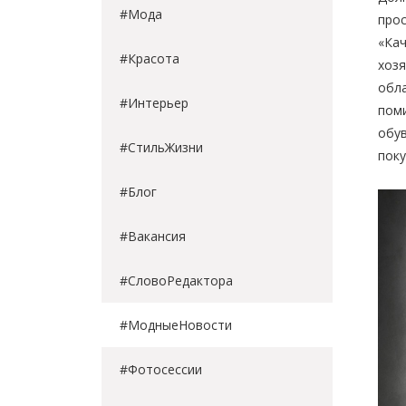
#Мода
прос
«Кач
#Красота
хозя
обла
#Интерьер
поми
обув
#СтильЖизни
поку
#Блог
#Вакансия
#СловоРедактора
#МодныеНовости
#Фотосессии