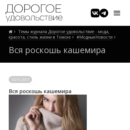
Темы журнала Дорогое удовольствие - мода,
красота, стиль жизни в Томске
#МодныеНовости
Вся роскошь кашемира
10.11.2017
Вся роскошь кашемира