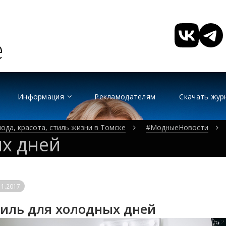
Информация
Рекламодателям
Скачать жур
ода, красота, стиль жизни в Томске
#МодныеНовости
ых дней
11.2017
иль для холодных дней