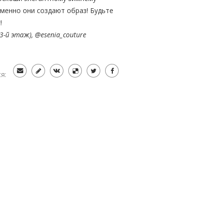
именно они создают образ! Будьте
с!
 3-й этаж),
@esenia_couture
я: