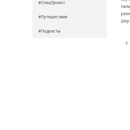
#СпецПроект
паль
разн
#Путешествия
Шоу-
#Подкасты