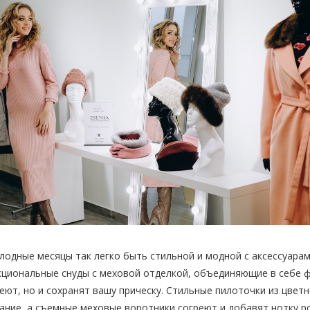
лодные месяцы так легко быть стильной и модной с аксессуарам
циональные снуды с меховой отделкой, объединяющие в себе ф
еют, но и сохранят вашу прическу. Стильные пилоточки из цвет
ание, а съемные меховые воротники согреют и добавят нотку 