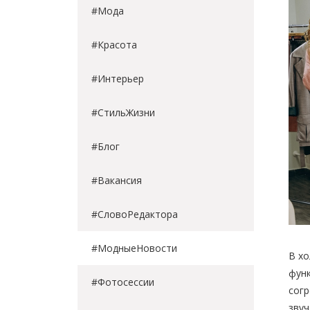
#Мода
#Красота
#Интерьер
#СтильЖизни
#Блог
#Вакансия
#СловоРедактора
#МодныеНовости
В хо
функ
#Фотосессии
согр
звуч