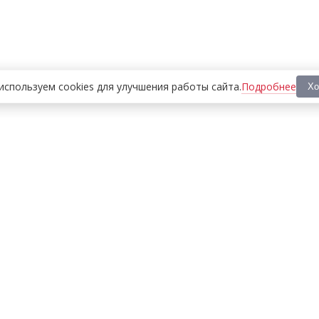
Подробнее
используем cookies
для улучшения работы сайта
.
Хо
ООО «МЕДИА ПРЕСС 2000»
Перепечатка материалов сайта «Дорогое удовольствие»
возможна только с письменного разрешения редакции.
При цитировании ссылка на
dorogoe.tomsk.ru
обязательна.
ИНН/КПП:
7017021467
/
701701001
Адрес:
634061
,
г. Томск
,
ул. Герцена 72Б
Телефон:
+7 382 252-10-01
, доб. 370
E-mail:
dorogoe@rde.ru