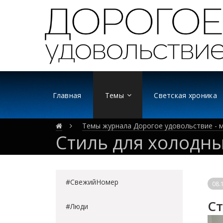
Главная
Темы
Светская хроника
Темы журнала Дорогое удовольствие - м
Стиль для холодн
#СвежийНомер
08.
Ст
#Люди