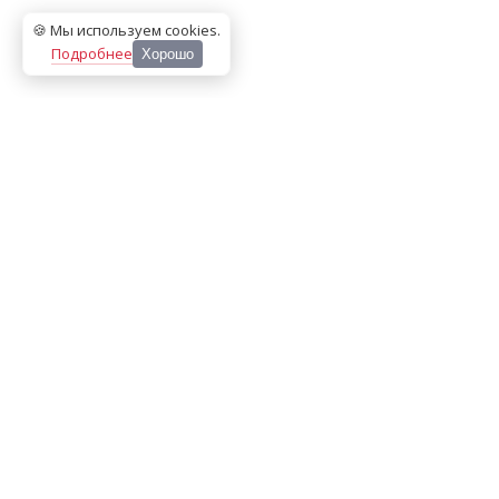
🍪 Мы используем cookies
.
Подробнее
Хорошо
ООО «МЕДИА ПРЕСС 2000»
Перепечатка материалов сайта «Дорогое удовольствие»
возможна только с письменного разрешения редакции.
При цитировании ссылка на
dorogoe.tomsk.ru
обязательна.
ИНН/КПП:
7017021467
/
701701001
Адрес:
634061
,
г. Томск
,
ул. Герцена 72Б
Телефон:
+7 382 252-10-01
, доб. 370
E-mail:
dorogoe@rde.ru
«Политика конфиденциальности»