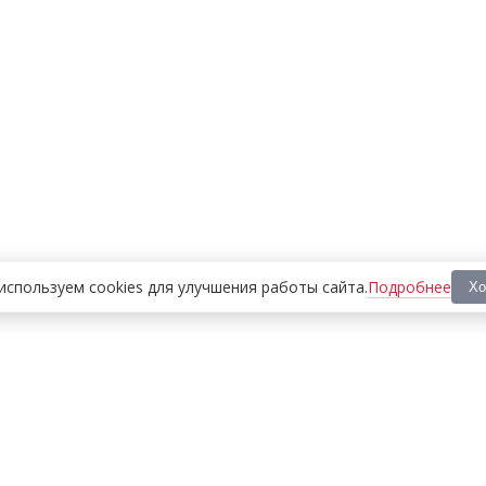
Подробнее
используем cookies
для улучшения работы сайта
.
Хо
ООО «МЕДИА ПРЕСС 2000»
Перепечатка материалов сайта «Дорогое удовольствие»
возможна только с письменного разрешения редакции.