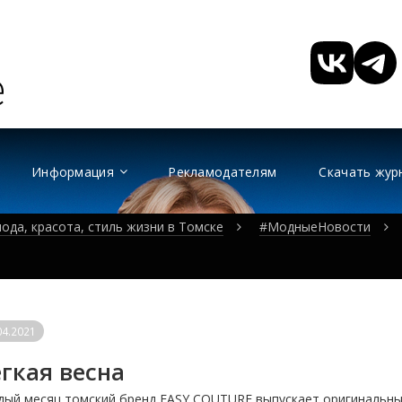
Информация
Рекламодателям
Скачать жур
ода, красота, стиль жизни в Томске
#МодныеНовости
04.2021
гкая весна
ый месяц томский бренд EASY COUTURE выпускает оригинальные