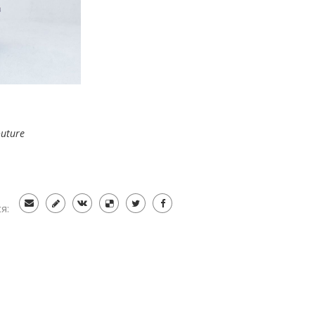
outure
я: