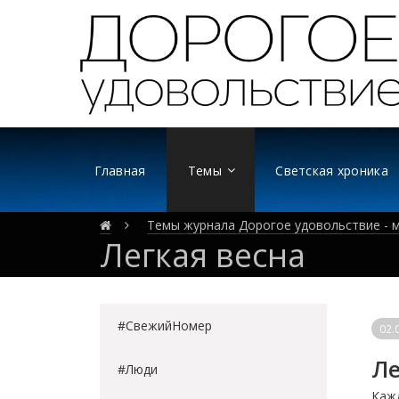
Главная
Темы
Светская хроника
Темы журнала Дорогое удовольствие - м
Легкая весна
#СвежийНомер
02.
Ле
#Люди
Кажд