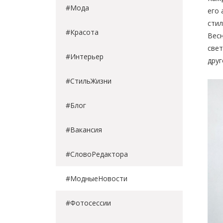
#Мода
его 
стил
#Красота
Весн
свет
#Интерьер
друг
#СтильЖизни
#Блог
#Вакансия
#СловоРедактора
#МодныеНовости
#Фотосессии