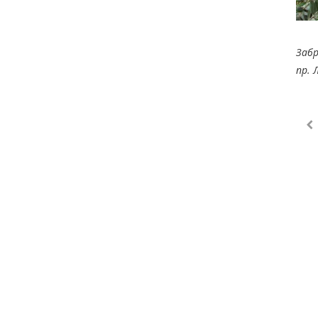
Забр
пр. 