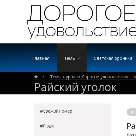
Главная
Темы
Светская хроника
Темы журнала Дорогое удовольствие - м
Райский уголок
#СвежийНомер
01.
Ра
#Люди
Бота