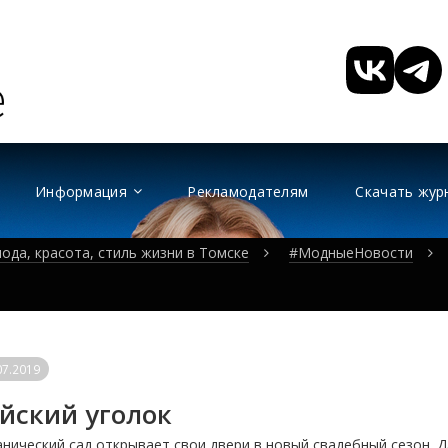
Информация
Рекламодателям
Скачать жур
ода, красота, стиль жизни в Томске
#МодныеНовости
07.2019
йский уголок
нический сад открывает свои двери в новый свадебный сезон. Д