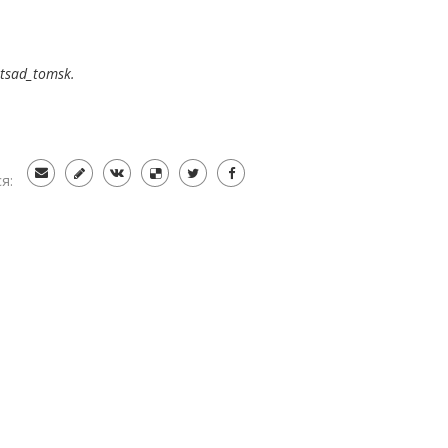
tsad_tomsk.
я: