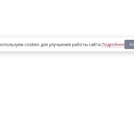
Подробнее
используем cookies
для улучшения работы сайта
.
Хо
ООО «МЕДИА ПРЕСС 2000»
Перепечатка материалов сайта «Дорогое удовольствие»
возможна только с письменного разрешения редакции.
При цитировании ссылка на
dorogoe.tomsk.ru
обязательна.
ИНН/КПП:
7017021467
/
701701001
Адрес:
634061
,
г. Томск
,
ул. Герцена 72Б
Телефон:
+7 382 252-10-01
, доб. 370