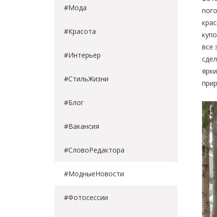
#Мода
пого
кра
#Красота
купо
все 
#Интерьер
сдел
ярки
#СтильЖизни
прир
#Блог
#Вакансия
#СловоРедактора
#МодныеНовости
#Фотосессии