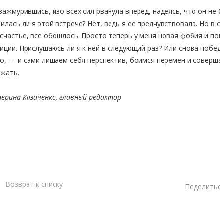
 зажмурившись, изо всех сил рванула вперед, надеясь, что он не
илась ли я этой встрече? Нет, ведь я ее предчувствовала. Но в 
счастье, все обошлось. Просто теперь у меня новая фобия и по
иции. Прислушаюсь ли я к ней в следующий раз? Или снова побе
о, — и сами лишаем себя перспектив, боимся перемен и соверш
ежать.
ерина Казаченко, главный редактор
Возврат к списку
Поделитьс