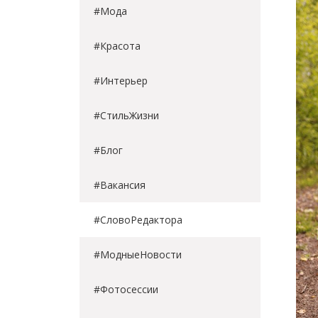
#Мода
#Красота
#Интерьер
#СтильЖизни
#Блог
#Вакансия
#СловоРедактора
#МодныеНовости
#Фотосессии