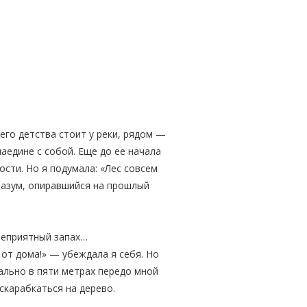
его детства стоит у реки, рядом —
аедине с собой. Еще до ее начала
сти. Но я подумала: «Лес совсем
Разум, опиравшийся на прошлый
 неприятный запах…
 от дома!» — убеждала я себя. Но
ально в пяти метрах передо мной
вскарабкаться на дерево.