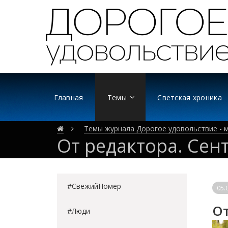
Главная
Темы
Светская хроника
Темы журнала Дорогое удовольствие - м
От редактора. Сен
#СвежийНомер
05.
От
#Люди