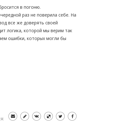
 бросится в погоню.
очередной раз не поверила себе. На
вод все же доверять своей
дит логика, которой мы верим так
аем ошибки, которых могли бы
я: