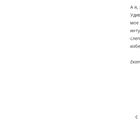
А я,
Удив
мое 
инту
слеп
изб
Екат