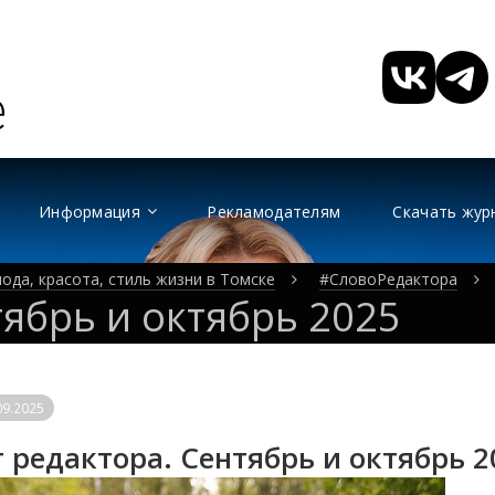
Информация
Рекламодателям
Скачать жур
ода, красота, стиль жизни в Томске
#СловоРедактора
тябрь и октябрь 2025
09.2025
 редактора. Сентябрь и октябрь 2