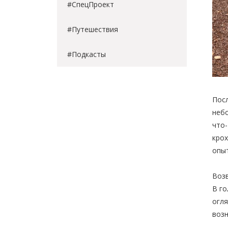
#СпецПроект
#Путешествия
#Подкасты
Посл
небо
что-
крох
опыт
Возв
В го
огля
возн