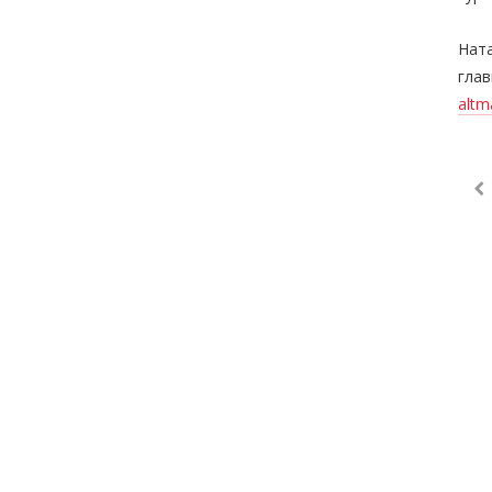
Нат
гла
altm