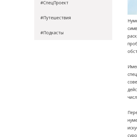
#СпецПроект
#Путешествия
Нуме
симв
#Подкасты
раск
проб
обст
Имен
спец
сове
дейс
числ
Пере
нуме
иску
суро