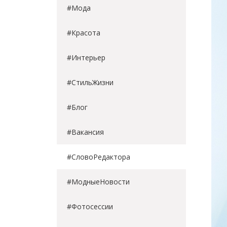
#Мода
#Красота
#Интерьер
#СтильЖизни
#Блог
#Вакансия
#СловоРедактора
#МодныеНовости
#Фотосессии