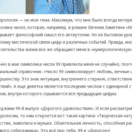
рология — не моя тема. Максимум, что мне было всегда интерес
олика чисел, которая, например, в романе Евгения Замятина «
рывает философский смысл его антиутопии. Но на бытовом уро
лему мистической связи цифр и различных событий. Правда, и
оятельства жизни все же обращают меня в «нумерологическую»
но в мае символика числа 99 привлекла меня не случайно, поэт
иальный справочник: «Число 99 символизирует любовь, вечные ц
ршенству. Это знак интуиции, внутреннего стержня, ответстве
твий». А еще девятка является последним числом с одинарной 
ом, внутри которого скрываются все предыдущие цифры.
д вами 99-й выпуск «Дорогого удовольствия». И если рассматри
рологам, то нам откроется вот такая картина: «Творческая на
сстве, живописи и музыке. Обаятельная личность, способная р
вого собеседника». Это всё про тебя, 99-е «Дорогое»!