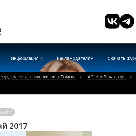
Информация
Рекламодателям
Скачать жур
ода, красота, стиль жизни в Томске
#СловоРедактора
05.2017
й 2017