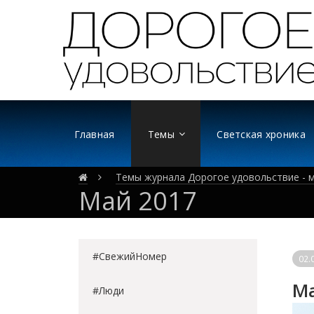
Главная
Темы
Светская хроника
Темы журнала Дорогое удовольствие - м
Май 2017
#СвежийНомер
02.
Ма
#Люди