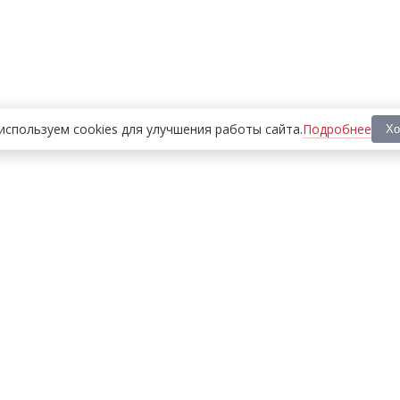
Подробнее
используем cookies
для улучшения работы сайта
.
Хо
ООО «МЕДИА ПРЕСС 2000»
Перепечатка материалов сайта «Дорогое удовольствие»
возможна только с письменного разрешения редакции.
При цитировании ссылка на
dorogoe.tomsk.ru
обязательна.
ИНН/КПП:
7017021467
/
701701001
Адрес:
634061
,
г. Томск
,
ул. Герцена 72Б
Телефон:
+7 382 252-10-01
, доб. 370