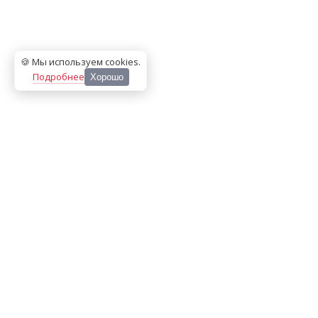
🍪 Мы используем cookies
.
Подробнее
Хорошо
ООО «МЕДИА ПРЕСС 2000»
Перепечатка материалов сайта «Дорогое удовольствие»
возможна только с письменного разрешения редакции.
При цитировании ссылка на
dorogoe.tomsk.ru
обязательна.
ИНН/КПП:
7017021467
/
701701001
Адрес:
634061
,
г. Томск
,
ул. Герцена 72Б
Телефон:
+7 382 252-10-01
, доб. 370