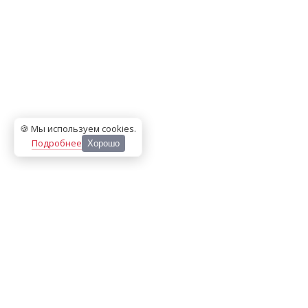
🍪 Мы используем cookies
.
Подробнее
Хорошо
ООО «МЕДИА ПРЕСС 2000»
Перепечатка материалов сайта «Дорогое удовольствие»
возможна только с письменного разрешения редакции.