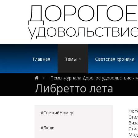
Главная
Темы
Светская хроника
Темы журнала Дорогое удовольствие - м
Либретто лета
Фот
#СвежийНомер
Стил
Виза
#Люди
Стил
Моде