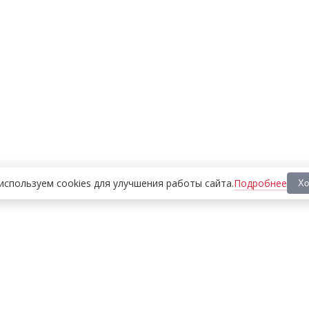
Подробнее
используем cookies
для улучшения работы сайта
.
Хо
ООО «МЕДИА ПРЕСС 2000»
Перепечатка материалов сайта «Дорогое удовольствие»
возможна только с письменного разрешения редакции.