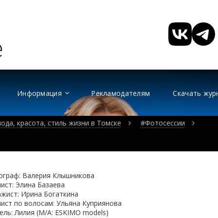
Информация
Рекламодателям
Скачать жур
ода, красота, стиль жизни в Томске
#Фотосессии
ограф: Валерия Клышникова
ист: Элина Базаева
жист: Ирина Богаткина
ист по волосам: Ульяна Куприянова
ль: Лилия (М/А: ESKIMO models)