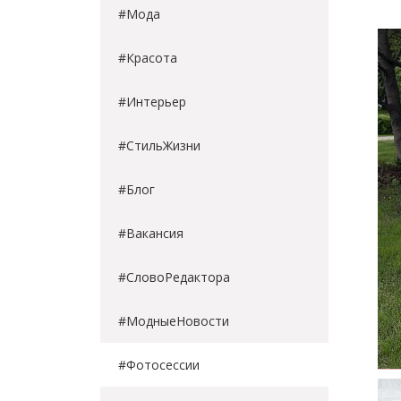
#Мода
#Красота
#Интерьер
#СтильЖизни
#Блог
#Вакансия
#СловоРедактора
#МодныеНовости
#Фотосессии