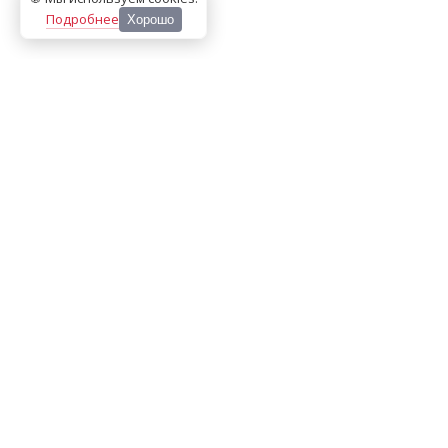
Подробнее
Хорошо
ООО «МЕДИА ПРЕСС 2000»
Перепечатка материалов сайта «Дорогое удовольствие»
возможна только с письменного разрешения редакции.
При цитировании ссылка на
dorogoe.tomsk.ru
обязательна.
ИНН/КПП:
7017021467
/
701701001
Адрес:
634061
,
г. Томск
,
ул. Герцена 72Б
Телефон:
+7 382 252-10-01
, доб. 370
E-mail:
dorogoe@rde.ru
«Политика конфиденциальности»