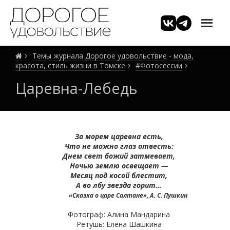
Темы журнала Дорогое удовольствие - мода,
красота, стиль жизни в Томске
#Фотосессии
Царевна-Лебедь
За морем царевна есть,
Что не можно глаз отвесть:
Днем свет божий затмевает,
Ночью землю освещает —
Месяц под косой блестит,
А во лбу звезда горит…
«Сказка о царе Салтане», А. С. Пушкин
Фотограф: Алина Мандарина
Ретушь: Елена Шашкина