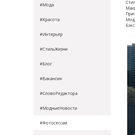
Стил
#Мода
Маки
Прич
#Красота
Мод
Бэкс
#Интерьер
#СтильЖизни
#Блог
#Вакансия
#СловоРедактора
#МодныеНовости
#Фотосессии