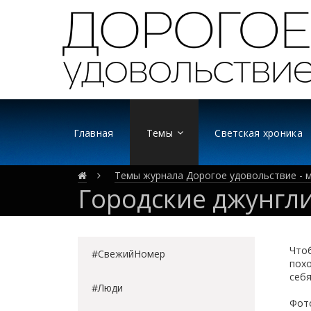
Главная
Темы
Светская хроника
Темы журнала Дорогое удовольствие - м
Городские джунгл
Чтоб
#СвежийНомер
похо
себя
#Люди
Фот