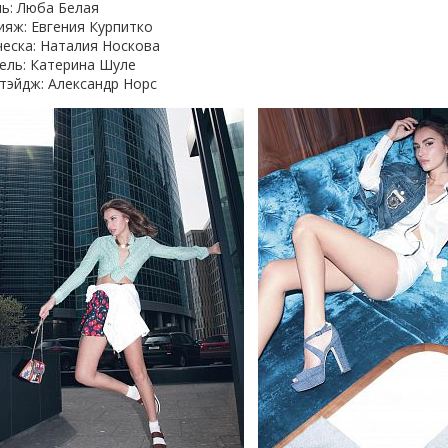
ь: Люба Белая
яж: Евгения Курпитко
еска: Наталия Носкова
ель: Катерина Шуле
тэйдж: Александр Норс