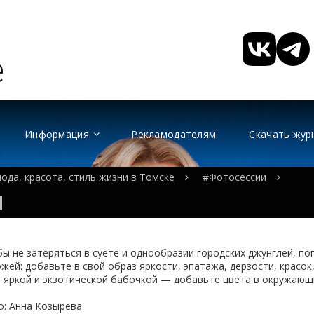
Информация
Рекламодателям
Скачать жур
ода, красота, стиль жизни в Томске
#Фотосессии
и
ы не затеряться в суете и однообразии городских джунглей, по
жей: добавьте в свой образ яркости, эпатажа, дерзости, красок
 яркой и экзотической бабочкой — добавьте цвета в окружающ
о: Анна Козырева