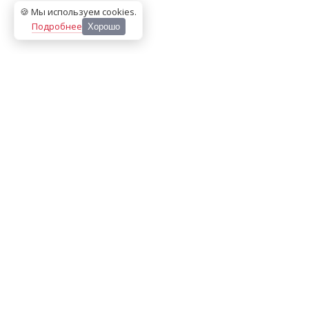
🍪 Мы используем cookies
.
Подробнее
Хорошо
ООО «МЕДИА ПРЕСС 2000»
Перепечатка материалов сайта «Дорогое удовольствие»
возможна только с письменного разрешения редакции.
При цитировании ссылка на
dorogoe.tomsk.ru
обязательна.
ИНН/КПП:
7017021467
/
701701001
Адрес:
634061
,
г. Томск
,
ул. Герцена 72Б
Телефон:
+7 382 252-10-01
, доб. 370
E-mail:
dorogoe@rde.ru
«Политика конфиденциальности»