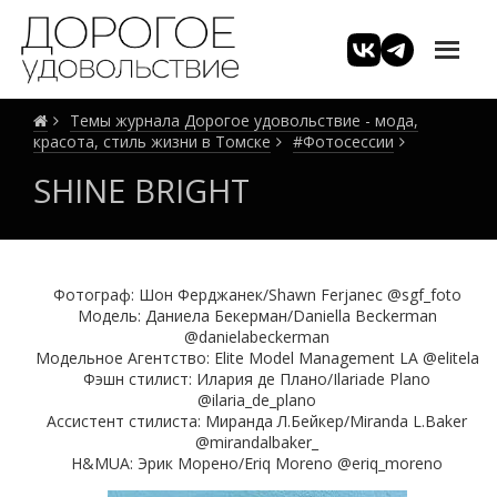
Темы журнала Дорогое удовольствие - мода,
красота, стиль жизни в Томске
#Фотосессии
SHINE BRIGHT
Фотограф: Шон Ферджанек/Shawn Ferjanec @sgf_foto
Модель: Даниела Бекерман/Daniella Beckerman
@danielabeckerman
Модельное Aгентство: Elite Model Management LA @elitela
Фэшн стилист: Илария де Плано/Ilariade Plano
@ilaria_de_plano
Ассистент стилиста: Миранда Л.Бейкер/Miranda L.Baker
@mirandalbaker_
H&MUA: Эрик Морено/Eriq Moreno @eriq_moreno