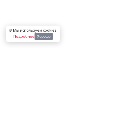
🍪 Мы используем cookies
.
Подробнее
Хорошо
ООО «МЕДИА ПРЕСС 2000»
Перепечатка материалов сайта «Дорогое удовольствие»
возможна только с письменного разрешения редакции.
При цитировании ссылка на
dorogoe.tomsk.ru
обязательна.
ИНН/КПП:
7017021467
/
701701001
Адрес:
634061
,
г. Томск
,
ул. Герцена 72Б