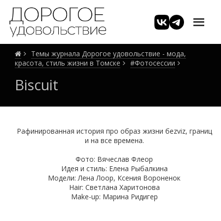
Темы журнала Дорогое удовольствие - мода,
красота, стиль жизни в Томске
#Фотосессии
Biscuit
Рафинированная история про образ жизни беzviz, границ
и на все времена.
Фото: Вячеслав Флеор
Идея и стиль: Елена Рыбалкина
Модели: Лена Лоор, Ксения Вороненок
Hair: Светлана Харитонова
Make-up: Марина Ридигер