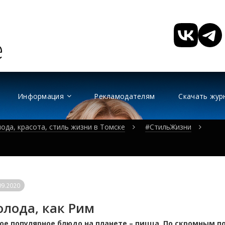
Информация
Рекламодателям
Скачать жур
ода, красота, стиль жизни в Томске
#СтильЖизни
09.2020
лода, как Рим
ое популярное блюдо на планете – пицца. По скромным 