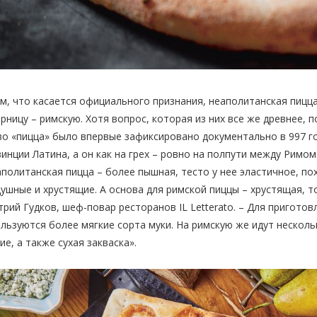
м, что касается официального признания, неаполитанская пицц
рницу – римскую. Хотя вопрос, которая из них все же древнее,
о «пицца» было впервые зафиксировано документально в 997 год
инции Латина, а он как на грех – ровно на полпути между Римо
политанская пицца – более пышная, тесто у нее эластичное, по
ушные и хрустящие. А основа для римской пиццы – хрустящая, то
рий Гудков, шеф-повар ресторанов IL Letterato. – Для пригото
льзуются более мягкие сорта муки. На римскую же идут нескольк
ие, а также сухая закваска».