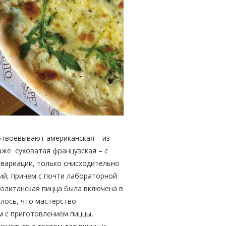
отвоевывают американская – из
даже суховатая французская – с
 вариации, только снисходительно
ий, причем с почти лабораторной
политанская пицца была включена в
лось, что мастерство
м с приготовлением пиццы,