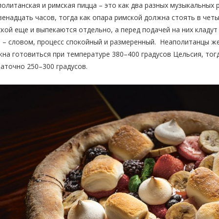
олитанская и римская пицца – это как два разных музыкальных 
венадцать часов, тогда как опара римской должна стоять в чет
кой еще и выпекаются отдельно, а перед подачей на них кладут
 – словом, процесс спокойный и размеренный. Неаполитанцы же
на готовиться при температуре 380–400 градусов Цельсия, тогд
аточно 250–300 градусов.