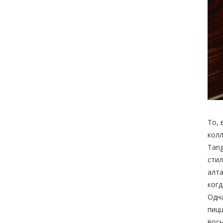
То, 
колл
Tang
стил
алта
когд
Одна
пицц
вось