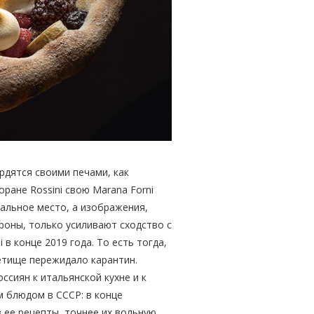
ордятся своими печами, как
ане Rossini свою Marana Forni
тральное место, а изображения,
роны, только усиливают сходство с
в конце 2019 года. То есть тогда,
етище пережидало карантин.
ссиян к итальянской кухне и к
м блюдом в СССР: в конце
 ее рецепты, точнее их вольную