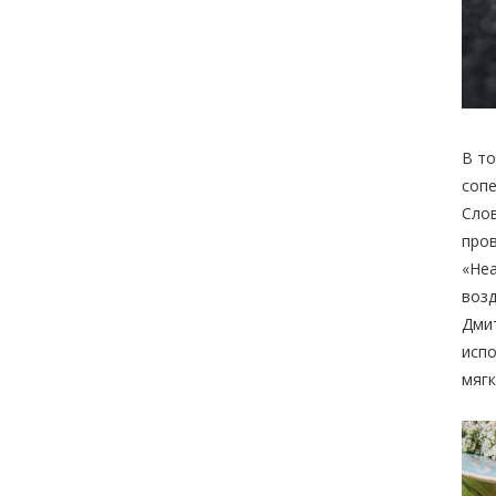
В то
сопе
Слов
пров
«Неа
возд
Дмит
испо
мягк