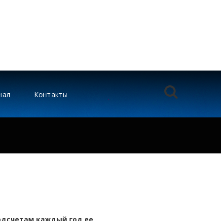
нал
Контакты
подсчетам каждый год ее