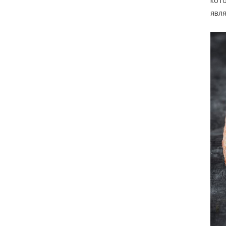
кото
явл