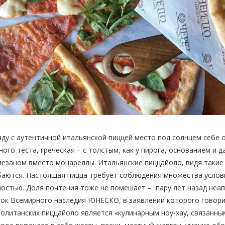
ду с аутентичной итальянской пиццей место под солнцем себе 
ого теста, греческая – с толстым, как у пирога, основанием и 
езаном вместо моцареллы. Итальянские пиццайоло, видя такие
аются. Настоящая пицца требует соблюдения множества услов
остью. Доля почтения тоже не помешает – пару лет назад неа
ок Всемирного наследия ЮНЕСКО, в заявлении которого говори
олитанских пиццайоло является «кулинарным ноу-хау, связанны