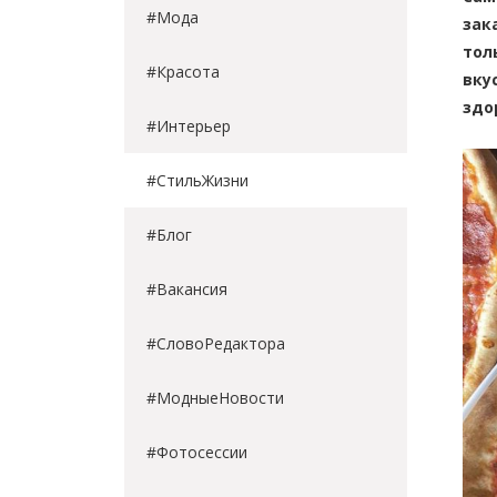
#Мода
зак
тол
#Красота
вку
здо
#Интерьер
#СтильЖизни
#Блог
#Вакансия
#СловоРедактора
#МодныеНовости
#Фотосессии