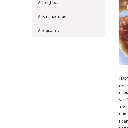
#СпецПроект
#Путешествия
#Подкасты
Наря
пышн
парм
улыб
точн
Спис
неап