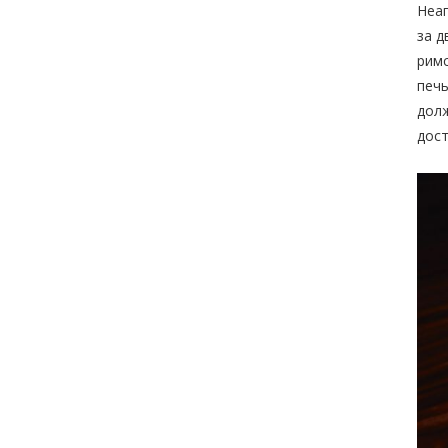
Неап
за д
римс
печь
долж
дост