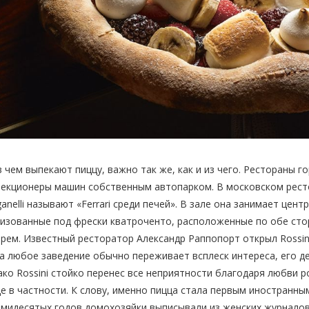
в чем выпекают пиццу, важно так же, как и из чего. Рестораны г
екционеры машин собственным автопарком. В московском рестор
anelli называют «Ferrari среди печей». В зале она занимает цен
изованные под фрески кватроченто, расположенные по обе сто
рем. Известный ресторатор Александр Раппопорт открыл Rossini 
а любое заведение обычно переживает всплеск интереса, его д
ко Rossini стойко перенес все неприятности благодаря любви ро
е в частности. К слову, именно пицца стала первым иностранны
мидесятых годов домохозяйки выписывали из женских журналов