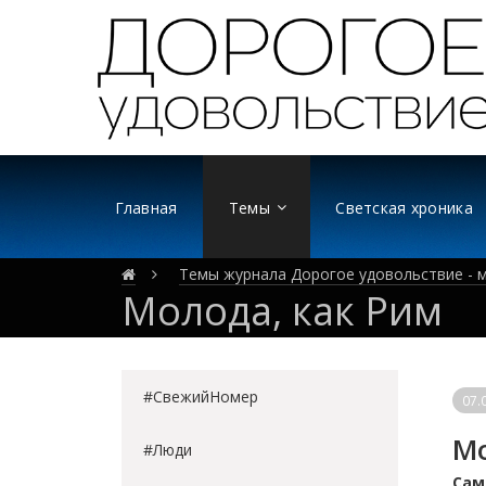
Главная
Темы
Светская хроника
Темы журнала Дорогое удовольствие - м
Молода, как Рим
#СвежийНомер
07.
Мо
#Люди
Сам