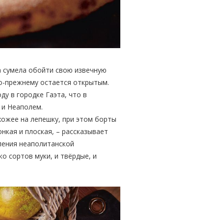
а сумела обойти свою извечную
 по-прежнему остается открытым.
у в городке Гаэта, что в
м и Неаполем.
хожее на лепешку, при этом борты
нкая и плоская, – рассказывает
вления неаполитанской
о сортов муки, и твёрдые, и