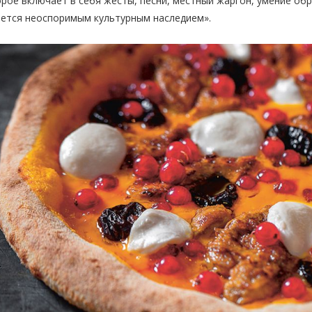
рое включает в себя жесты, песни, местный жаргон, умение об
яется неоспоримым культурным наследием».