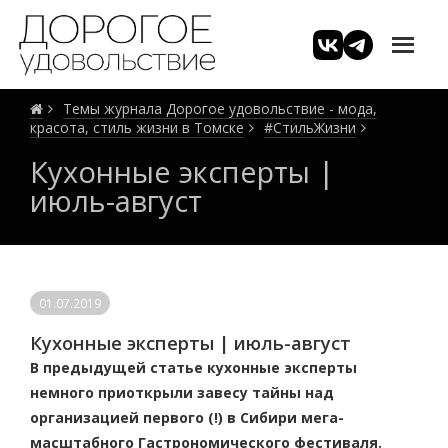
Темы журнала Дорогое удовольствие - мода,
красота, стиль жизни в Томске
#СтильЖизни
Кухонные эксперты |
июль-август
01.07.2019
Кухонные эксперты | июль-август
В предыдущей статье кухонные эксперты
немного приоткрыли завесу тайны над
организацией первого (!) в Сибири мега-
масштабного Гастрономического фестиваля.