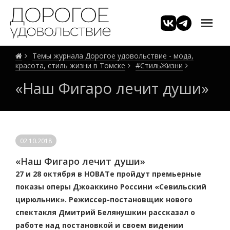
Темы журнала Дорогое удовольствие - мода,
красота, стиль жизни в Томске
#СтильЖизни
«Наш Фигаро лечит души»
02.10.2018
«Наш Фигаро лечит души»
27 и 28 октября в НОВАТе пройдут премьерные
показы оперы Джоаккино Россини «Севильский
цирюльник». Режиссер-постановщик нового
спектакля Дмитрий Белянушкин рассказал о
работе над постановкой и своем видении