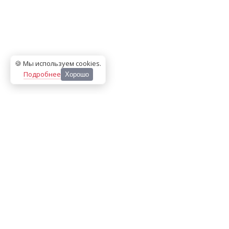
🍪 Мы используем cookies
.
Подробнее
Хорошо
ООО «МЕДИА ПРЕСС 2000»
Перепечатка материалов сайта «Дорогое удовольствие»
возможна только с письменного разрешения редакции.
При цитировании ссылка на
dorogoe.tomsk.ru
обязательна.
ИНН/КПП:
7017021467
/
701701001