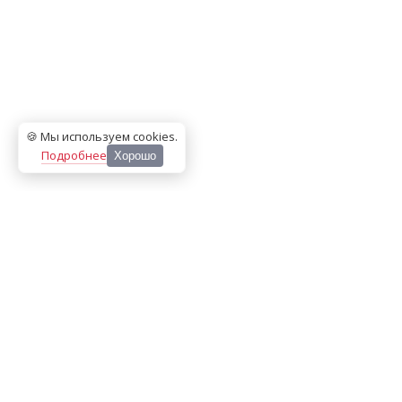
🍪 Мы используем cookies
.
Подробнее
Хорошо
ООО «МЕДИА ПРЕСС 2000»
Перепечатка материалов сайта «Дорогое удовольствие»
возможна только с письменного разрешения редакции.
При цитировании ссылка на
dorogoe.tomsk.ru
обязательна.