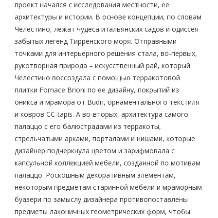
проект начался с исследования местности, ее
архитектуры и истории. В основе концепции, по словам
Челестино, лежат чудеса итальянских садов и одиссея
забытых легенд Тирренского моря. Отправными
точками для интерьерного решения стала, во-первых,
рукотворная природа – искусственный рай, который
Челестино воссоздала с помощью терракотовой
плитки Fornace Brioni по ее дизайну, покрытий из
оникса и мрамора от Budri, орнаментального текстиля
и ковров CC-tapis. А во-вторых, архитектура самого
палаццо с его балюстрадами из терракоты,
стрельчатыми арками, порталами и нишами, которые
дизайнер подчеркнула цветом и зарифмовала с
капсульной коллекцией мебели, созданной по мотивам
палаццо. Роскошным декоративным элементам,
некоторым предметам старинной мебели и мраморным
буазери по замыслу дизайнера противопоставлены
предметы лаконичных геометрических форм, чтобы