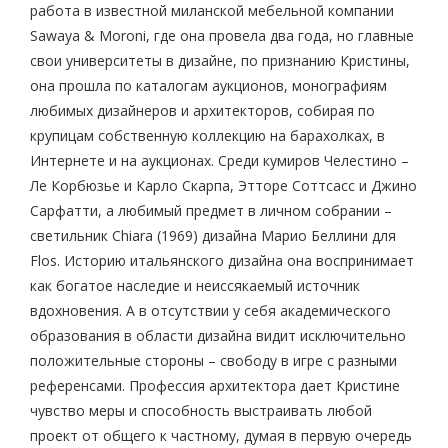
работа в известной миланской мебельной компании
Sawaya & Moroni, где она провела два года, но главные
свои университеты в дизайне, по признанию Кристины,
она прошла по каталогам аукционов, монографиям
любимых дизайнеров и архитекторов, собирая по
крупицам собственную коллекцию на барахолках, в
Интернете и на аукционах. Среди кумиров Челестино –
Ле Корбюзье и Карло Скарпа, Этторе Соттсасс и Джино
Сарфатти, а любимый предмет в личном собрании –
светильник Chiara (1969) дизайна Марио Беллини для
Flos. Историю итальянского дизайна она воспринимает
как богатое наследие и неиссякаемый источник
вдохновения. А в отсутствии у себя академического
образования в области дизайна видит исключительно
положительные стороны – свободу в игре с разными
референсами. Профессия архитектора дает Кристине
чувство меры и способность выстраивать любой
проект от общего к частному, думая в первую очередь