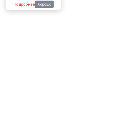
Подробнее
Хорошо
ООО «МЕДИА ПРЕСС 2000»
Перепечатка материалов сайта «Дорогое удовольствие»
возможна только с письменного разрешения редакции.
При цитировании ссылка на
dorogoe.tomsk.ru
обязательна.
ИНН/КПП:
7017021467
/
701701001
Адрес:
634061
,
г. Томск
,
ул. Герцена 72Б
Телефон:
+7 382 252-10-01
, доб. 370
E-mail:
dorogoe@rde.ru
«Политика конфиденциальности»