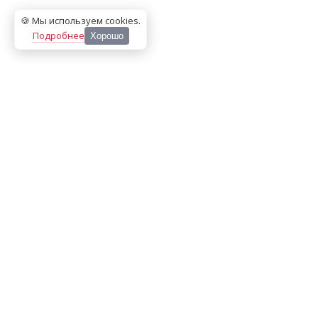
🍪 Мы используем cookies
.
Подробнее
Хорошо
ООО «МЕДИА ПРЕСС 2000»
Перепечатка материалов сайта «Дорогое удовольствие»
возможна только с письменного разрешения редакции.
При цитировании ссылка на
dorogoe.tomsk.ru
обязательна.
ИНН/КПП:
7017021467
/
701701001
Адрес:
634061
,
г. Томск
,
ул. Герцена 72Б
Телефон:
+7 382 252-10-01
, доб. 370
E-mail:
dorogoe@rde.ru
«Политика конфиденциальности»