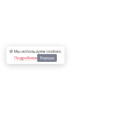
🍪 Мы используем cookies
.
Подробнее
Хорошо
ООО «МЕДИА ПРЕСС 2000»
Перепечатка материалов сайта «Дорогое удовольствие»
возможна только с письменного разрешения редакции.
При цитировании ссылка на
dorogoe.tomsk.ru
обязательна.