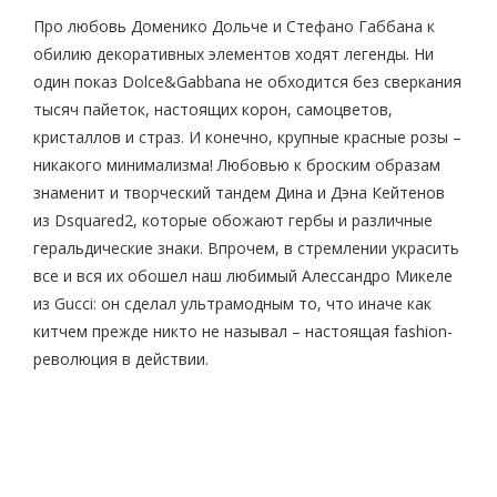
Про любовь Доменико Дольче и Стефано Габбана к
обилию декоративных элементов ходят легенды. Ни
один показ Dolce&Gabbana не обходится без сверкания
тысяч пайеток, настоящих корон, самоцветов,
кристаллов и страз. И конечно, крупные красные розы –
никакого минимализма! Любовью к броским образам
знаменит и творческий тандем Дина и Дэна Кейтенов
из Dsquared2, которые обожают гербы и различные
геральдические знаки. Впрочем, в стремлении украсить
все и вся их обошел наш любимый Алессандро Микеле
из Gucci: он сделал ультрамодным то, что иначе как
китчем прежде никто не называл – настоящая fashion-
революция в действии.