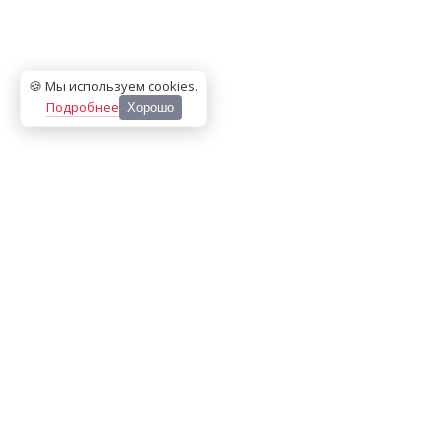
🍪 Мы используем cookies
.
Подробнее
Хорошо
ООО «МЕДИА ПРЕСС 2000»
Перепечатка материалов сайта «Дорогое удовольствие»
возможна только с письменного разрешения редакции.
При цитировании ссылка на
dorogoe.tomsk.ru
обязательна.
ИНН/КПП:
7017021467
/
701701001
Адрес:
634061
,
г. Томск
,
ул. Герцена 72Б
Телефон:
+7 382 252-10-01
, доб. 370