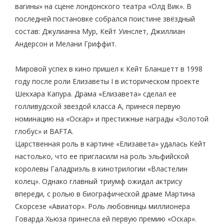
вагины» на сцене лондонского театра «Олд Вик». В
последней постановке собрался поистине звёздный
состав: Джулианна Мур, Кейт Уинслет, Джиллиан
Андерсон и Мелани Гриффит.
Мировой успех в кино пришел к Кейт Бланшетт в 1998
году после роли Елизаветы I в историческом проекте
Шекхара Капура. Драма «Елизавета» сделал ее
голливудской звездой класса А, принеся первую
номинацию на «Оскар» и престижные награды «Золотой
глобус» и BAFTA.
Царственная роль в картине «Елизавета» удалась Кейт
настолько, что ее пригласили на роль эльфийской
королевы Галадриэль в кинотрилогии «Властелин
колец». Однако главный триумф ожидал актрису
впереди, с ролью в биографической драме Мартина
Скорсезе «Авиатор». Роль любовницы миллионера
Говарда Хьюза принесла ей первую премию «Оскар».