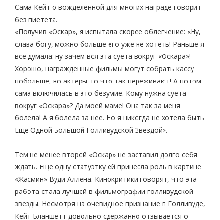
Сама Кейт о вожделенной для многих награде говорит
без пиетета.
«Получив «Оскар», я испытала скорее облегчение: «Ну,
слава богу, можно больше его уже не хотеть! Раньше я
все думала: ну зачем вся эта суета вокруг «Оскара»!
Хорошо, награжденные фильмы могут собрать кассу
побольше, но актеры-то что так переживают! А потом
сама включилась в это безумие. Кому нужна суета
вокруг «Оскара»? Да моей маме! Она так за меня
болела! А я болела за нее. Но я никогда не хотела быть
Еще Одной Большой Голливудской Звездой».
Тем не менее второй «Оскар» не заставил долго себя
ждать. Еще одну статуэтку ей принесла роль в картине
«Жасмин» Вуди Аллена. Кинокритики говорят, что эта
работа стала лучшей в фильмографии голливудской
звезды. Несмотря на очевидное признание в Голливуде,
Кейт Бланшетт довольно сдержанно отзывается о