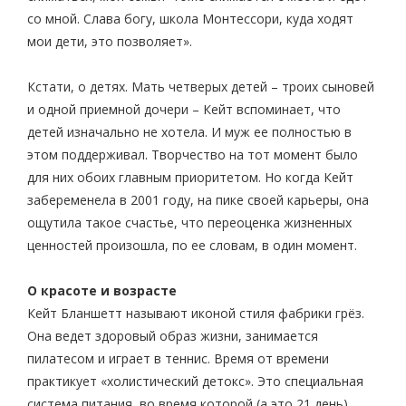
со мной. Слава богу, школа Монтессори, куда ходят
мои дети, это позволяет».
Кстати, о детях. Мать четверых детей – троих сыновей
и одной приемной дочери – Кейт вспоминает, что
детей изначально не хотела. И муж ее полностью в
этом поддерживал. Творчество на тот момент было
для них обоих главным приоритетом. Но когда Кейт
забеременела в 2001 году, на пике своей карьеры, она
ощутила такое счастье, что переоценка жизненных
ценностей произошла, по ее словам, в один момент.
О красоте и возрасте
Кейт Бланшетт называют иконой стиля фабрики грёз.
Она ведет здоровый образ жизни, занимается
пилатесом и играет в теннис. Время от времени
практикует «холистический детокс». Это специальная
система питания, во время которой (а это 21 день)