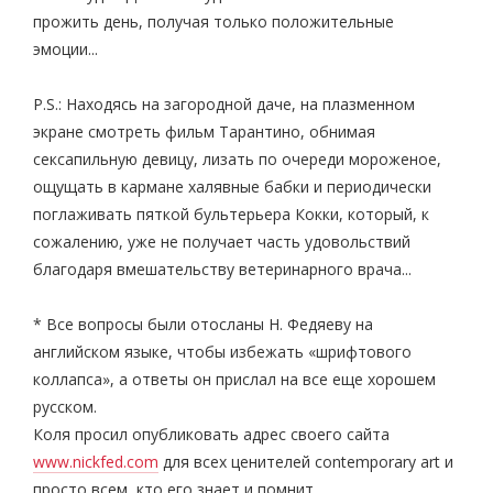
прожить день, получая только положительные
эмоции...
P.S.: Находясь на загородной даче, на плазменном
экране смотреть фильм Тарантино, обнимая
сексапильную девицу, лизать по очереди мороженое,
ощущать в кармане халявные бабки и периодически
поглаживать пяткой бультерьера Кокки, который, к
сожалению, уже не получает часть удовольствий
благодаря вмешательству ветеринарного врача...
* Все вопросы были отосланы Н. Федяеву на
английском языке, чтобы избежать «шрифтового
коллапса», а ответы он прислал на все еще хорошем
русском.
Коля просил опубликовать адрес своего сайта
www.nickfed.com
для всех ценителей contemporary art и
просто всем, кто его знает и помнит.