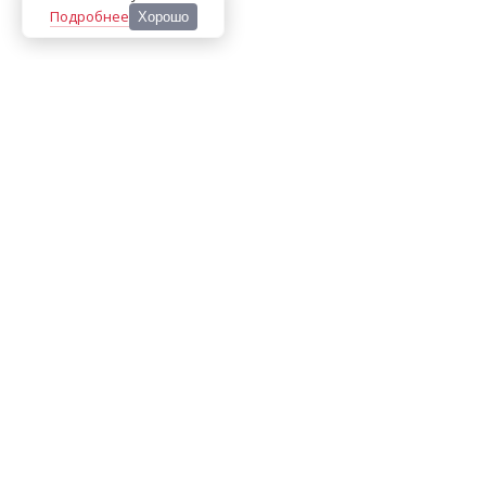
Подробнее
Хорошо
ООО «МЕДИА ПРЕСС 2000»
Перепечатка материалов сайта «Дорогое удовольствие»
возможна только с письменного разрешения редакции.
При цитировании ссылка на
dorogoe.tomsk.ru
обязательна.
ИНН/КПП:
7017021467
/
701701001
Адрес:
634061
,
г. Томск
,
ул. Герцена 72Б
Телефон:
+7 382 252-10-01
, доб. 370
E-mail:
dorogoe@rde.ru
«Политика конфиденциальности»