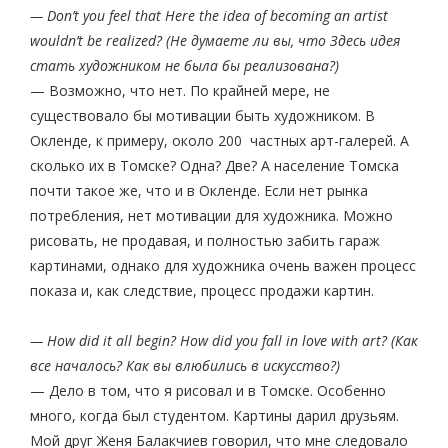
— Don’t you feel that Here the idea of becoming an artist
wouldn’t be realized? (Не думаете ли вы, что Здесь идея
стать художником не была бы реализована?)
— Возможно, что нет. По крайней мере, не
существовало бы мотивации быть художником. В
Окленде, к примеру, около 200 частных арт-галерей. А
сколько их в Томске? Одна? Две? А население Томска
почти такое же, что и в Окленде. Если нет рынка
потребления, нет мотивации для художника. Можно
рисовать, не продавая, и полностью забить гараж
картинами, однако для художника очень важен процесс
показа и, как следствие, процесс продажи картин.
— How did it all begin? How did you fall in love with art? (Как
все началось? Как вы влюбились в искусство?)
— Дело в том, что я рисовал и в Томске. Особенно
много, когда был студентом. Картины дарил друзьям.
Мой друг Женя Балакчиев говорил, что мне следовало