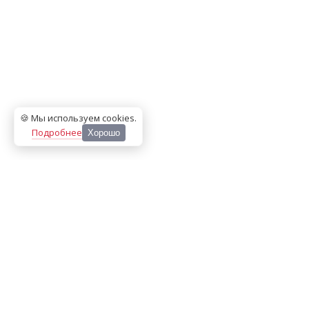
🍪 Мы используем cookies
.
Подробнее
Хорошо
ООО «МЕДИА ПРЕСС 2000»
Перепечатка материалов сайта «Дорогое удовольствие»
возможна только с письменного разрешения редакции.
При цитировании ссылка на
dorogoe.tomsk.ru
обязательна.