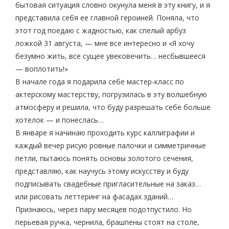
бытовая ситуация словно окунула меня в эту книгу, и я
представила себя ее главной героиней. Поняла, что
этот год поедаю с жадностью, как спелый арбуз
ложкой 31 августа, — мне все интересно и «Я хочу
безумно жить, все сущее увековечить… несбывшееся
— воплотить!»
В начале года я подарила себе мастер-класс по
актерскому мастерству, погрузилась в эту волшебную
атмосферу и решила, что буду разрешать себе больше
хотелок — и понеслась…
В январе я начинаю проходить курс каллиграфии и
каждый вечер рисую ровные палочки и симметричные
петли, пытаюсь понять основы золотого сечения,
представляю, как научусь этому искусству и буду
подписывать свадебные пригласительные на заказ…
или рисовать леттеринг на фасадах зданий…
Признаюсь, через пару месяцев подотпустило. Но
перьевая ручка, чернила, брашпены стоят на столе,