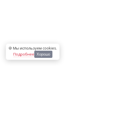
🍪 Мы используем cookies
.
Подробнее
Хорошо
ООО «МЕДИА ПРЕСС 2000»
Перепечатка материалов сайта «Дорогое удовольствие»
возможна только с письменного разрешения редакции.
При цитировании ссылка на
dorogoe.tomsk.ru
обязательна.