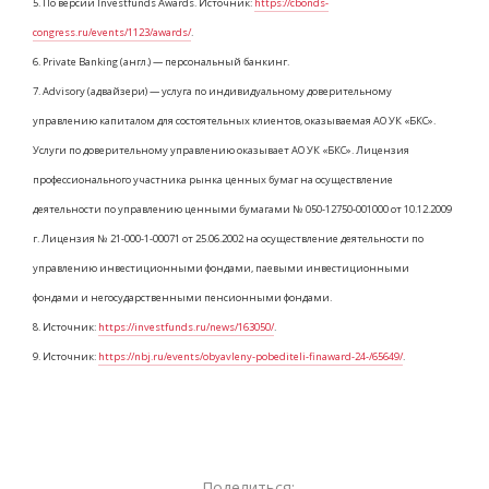
5. По версии Investfunds Awards. Источник:
https://cbonds-
congress.ru/events/1123/awards/
.
6. Private Banking (англ.) — персональный банкинг.
7. Advisory (адвайзери) — услуга по индивидуальному доверительному
управлению капиталом для состоятельных клиентов, оказываемая АО УК «БКС».
Услуги по доверительному управлению оказывает АО УК «БКС». Лицензия
профессионального участника рынка ценных бумаг на осуществление
деятельности по управлению ценными бумагами № 050-12750-001000 от 10.12.2009
г. Лицензия № 21-000-1-00071 от 25.06.2002 на осуществление деятельности по
управлению инвестиционными фондами, паевыми инвестиционными
фондами и негосударственными пенсионными фондами.
8. Источник:
https://investfunds.ru/news/163050/
.
9. Источник:
https://nbj.ru/events/obyavleny-pobediteli-finaward-24-/65649/
.
Поделиться: