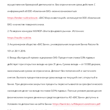
осуществление брокерской деятельности. Без ограничения срока действия. С
информацией об ООО «Компания БКС» можно ознакомиться:
https://broker.ru/disclosure
. «БКС Мир инвестиций» используется ООО «Компания
БКС» в качестве товарного знака.
2. По версии конкурса НАУФОР «Элита фондового рынка». Источник:
https://naufor.ru/elite
.
3. Акционерное общество «БКС Банк», универсальная лицензия Банка России №
101 от 29.11.2018.
4. Вклад «Выгодный промо» в дирхамах ОАЭ. Процентная ставка 0,5% годовых
действует при открытии вклада на срок 31 день. Сумма вклада — от 10 000 дирхам,
максимальная сумма не ограничена. Депозит без пополнений и частичного
снятия. Выплата процентов в конце срока вклада на текущий счет, открытый в
банке. При досрочном закрытии проценты пересчитываются за срок фактического
нахождения денег на вкладе по ставке 0,01% годовых. Полные условия размещения
физическими лицами денежных средств в депозиты АО «БКС Банк» доступны в
Условиях по депозитам на сайте Банка:
https://bank.bcs.ru/f/deposit-conditions.pdf
.