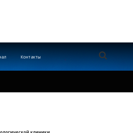
нал
Контакты
тологической клиники