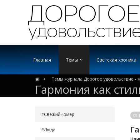
Главная
Темы
Светская хроника
Темы журнала Дорогое удовольствие - м
Гармония как стил
#СвежийНомер
05.
Га
#Люди
Нач