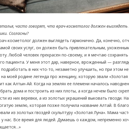
талья, часто говорят, что врач-косметолог должен выглядеть 
ики. Согласны?
ач-косметолог должен выглядеть гармонично. Да, конечно, отч
амой своих услуг, он должен быть привлекательным, ухоженны
оту. Любой человек прекрасен по-своему, и я мечтаю сохранят
го пациента. У меня этот дар, наверное, врожденный — разгляд
 подработать в них что-то, незаметно улучшить, но при этом н
 на моей родине легенда про женщину, которую звали «Золотая 
ит как Алтын-Ай. Когда на землях ее племени началось наводне
брать дома и построить из них плоты, а когда нечем было скре
сти из них веревки, а из золотых украшений выковать гвозди. Н
огатую землю, которая позже получила название Алтай. В благ
вали из золотых гвоздей скульптуру «Золотая Луна». Мама част
 у нас. Все время для людей. Думаешь о каждом, непременно хо
ащается…»