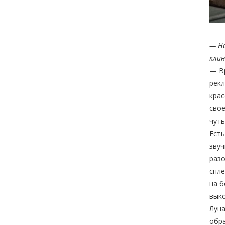
— На
клин
— Вр
рекл
крас
свое
чуть
Есть
звуч
разо
спле
на б
выко
Луна
обр