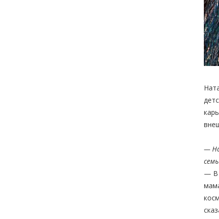
Ната
детс
карь
внеш
— На
семь
— В 
мама
косм
сказ