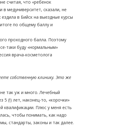
нне считая, что «ребенок
и в медуниверситет, сказали, не
х ездила в Бийск на выездные курсы
 итоге по общему баллу и
кого проходного балла. Поэтому
все-таки буду «нормальным»
ессия врача-косметолога
еете собственную клинику. Это же
 не так уж и много. Лечебный
5 (!) лет, наконец-то, «корочки»
й квалификации. Плюс у меня есть
лась, чтобы понимать, как надо
мы, стандарты, законы и так далее.