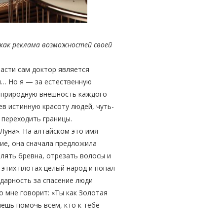
как реклама возможностей своей
асти сам доктор является
м… Но я — за естественную
ь природную внешность каждого
ев истинную красоту людей, чуть-
е переходить границы.
Луна». На алтайском это имя
ние, она сначала предложила
плять бревна, отрезать волосы и
а этих плотах целый народ и попал
одарность за спасение люди
о мне говорит: «Ты как Золотая
чешь помочь всем, кто к тебе