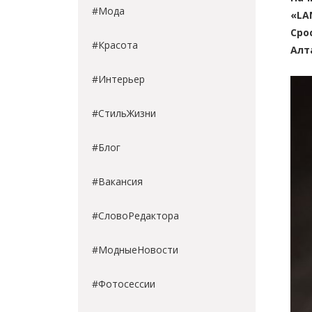
#Мода
«LA
Сро
#Красота
Алт
#Интерьер
#СтильЖизни
#Блог
#Вакансия
#СловоРедактора
#МодныеНовости
#Фотосессии