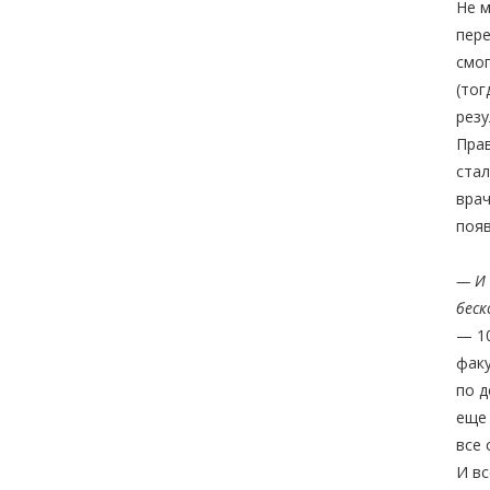
Не м
пере
смог
(тог
резу
Прав
стал
врач
появ
— И 
беск
— 10
факу
по д
еще 
все 
И вс