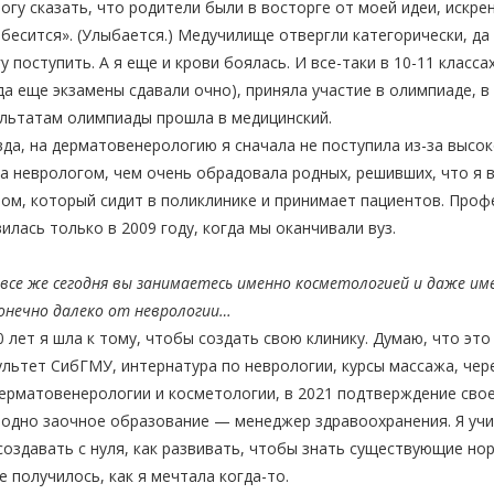
огу сказать, что родители были в восторге от моей идеи, искре
бесится». (Улыбается.) Медучилище отвергли категорически, да 
у поступить. А я еще и крови боялась. И все-таки в 10-11 класса
да еще экзамены сдавали очно), приняла участие в олимпиаде, в
льтатам олимпиады прошла в медицинский.
да, на дерматовенерологию я сначала не поступила из-за высо
а неврологом, чем очень обрадовала родных, решивших, что я 
ом, который сидит в поликлинике и принимает пациентов. Проф
илась только в 2009 году, когда мы оканчивали вуз.
все же сегодня вы занимаетесь именно косметологией и даже им
онечно далеко от неврологии…
 лет я шла к тому, чтобы создать свою клинику. Думаю, что это
льтет СибГМУ, интернатура по неврологии, курсы массажа, через 
ерматовенерологии и косметологии, в 2021 подтверждение свое
одно заочное образование — менеджер здравоохранения. Я учи
создавать с нуля, как развивать, чтобы знать существующие нор
е получилось, как я мечтала когда-то.