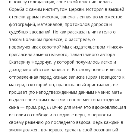
в пользу голодающих, советской властью велась
борьба с самим институтом Церкви. История в высшей
степени драматическая, запечатленная во множестве
фотографий, материалов, протоколов допроса и
судебных заседаний. Но как рассказать читателю о
таком большом процессе, о расстреле, о
новомучениках коротко? Мы с издательством «Никея»
пригласили замечательного, талантливого автора
Екатерину Федорчук, у которой получилось легко и
доходчиво об этом написать. В основу повести легла
отправленная перед казнью записка Юрия Новицкого к
матери, в которой он, православный христианин, ее
прощает (по неподтвержденным данным именно мать
выдала советским властям точное местонахождение
сына — прим. ред.). Лично для меня это вдохновляющая
история о свободе и о подвиге веры, о верности
своему решению до последнего вздоха. Ведь каждый в
жизни должен, во-первых, сделать свой осознанный