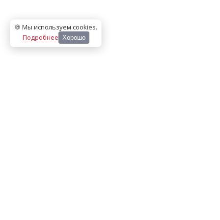
🍪 Мы используем cookies
.
Подробнее
Хорошо
ООО «МЕДИА ПРЕСС 2000»
Перепечатка материалов сайта «Дорогое удовольствие»
возможна только с письменного разрешения редакции.
При цитировании ссылка на
dorogoe.tomsk.ru
обязательна.
ИНН/КПП:
7017021467
/
701701001
Адрес:
634061
,
г. Томск
,
ул. Герцена 72Б
Телефон:
+7 382 252-10-01
, доб. 370
E-mail:
dorogoe@rde.ru