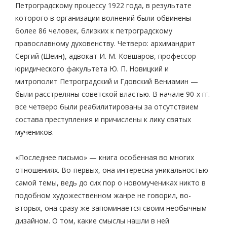
Петроградскому процессу 1922 года, в результате
которого в организации волнений были обвинены
более 86 человек, близких к петроградскому
православному духовенству. Четверо: архимандрит
Сергий (Шеин), адвокат И. М. Ковшаров, профессор
юридического факультета Ю. П. Новицкий и
митрополит Петроградский и Гдовский Вениамин —
были расстреляны советской властью. В начале 90-х гг.
все четверо были реабилитированы за отсутствием
состава преступления и причислены к лику святых
мучеников.
«Последнее письмо» — книга особенная во многих
отношениях. Во-первых, она интересна уникальностью
самой темы, ведь до сих пор о новомучениках никто в
подобном художественном жанре не говорил, во-
вторых, она сразу же запоминается своим необычным
дизайном. О том, какие смыслы нашли в ней