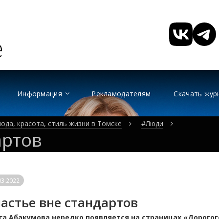
Информация
Рекламодателям
Скачать жур
ода, красота, стиль жизни в Томске
#Люди
артов
03.2022
астье вне стандартов
га Абакумова нередко появляется на страницах «Дорогого