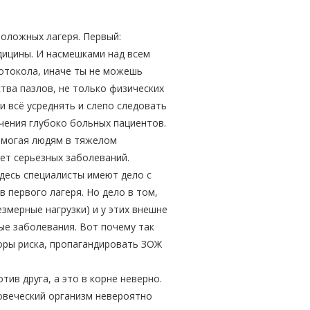
оложных лагеря. Первый:
дицины. И насмешками над всем
отокола, иначе ты не можешь
тва пазлов, не только физических
ли всё усреднять и слепо следовать
ечения глубоко больных пациентов.
помогая людям в тяжелом
нет серьезных заболеваний.
десь специалисты имеют дело с
 первого лагеря. Но дело в том,
змерные нагрузки) и у этих внешне
ые заболевания. Вот почему так
оры риска, пропагандировать ЗОЖ
тив друга, а это в корне неверно.
овеческий организм невероятно