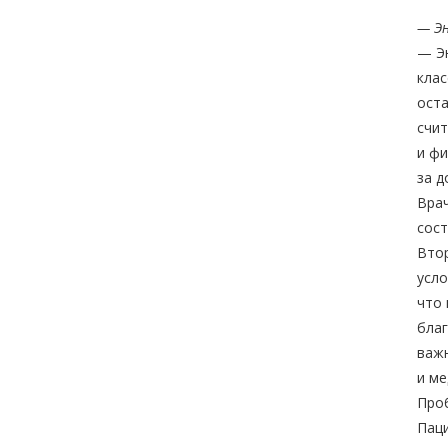
— Эн
— Эн
клас
оста
счит
и фи
за д
Врач
сост
Вто
усло
что 
благ
важн
и ме
Проб
Паци