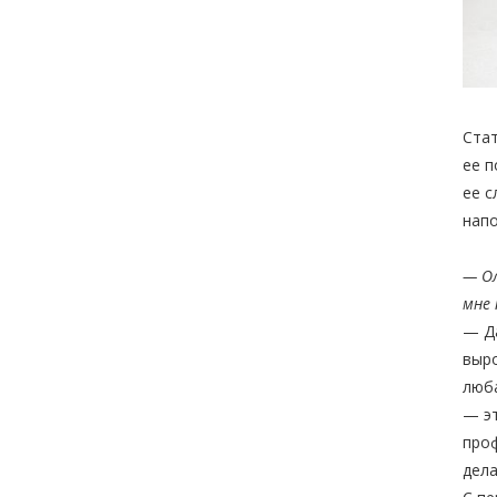
Стат
ее п
ее с
нап
— Ол
мне 
— Да
выро
люба
— эт
проф
дела