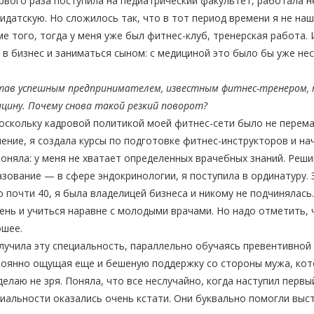
рвого раза поступила на педиатрический факультет, работала 
идатскую. Но сложилось так, что в тот период времени я не на
е того, тогда у меня уже был фитнес-клуб, тренерская работа. 
 в бизнес и заниматься сыном: с медициной это было бы уже н
тав успешным предпринимателем, известным фитнес-тренером, 
цину. Почему снова такой резкий поворот?
скольку кадровой политикой моей фитнес-сети было не переман
ение, я создала курсы по подготовке фитнес-инструкторов и на
поняла: у меня не хватает определенных врачебных знаний. Реш
зование — в сфере эндокринологии, я поступила в ординатуру.
 почти 40, я была владелицей бизнеса и никому не подчинялась
ень и учиться наравне с молодыми врачами. Но надо отметить,
ошее.
лучила эту специальность, параллельно обучаясь превентивной 
оянно ощущая еще и бешеную поддержку со стороны мужа, кото
делаю не зря. Поняла, что все неслучайно, когда наступил перв
иальности оказались очень кстати. Они буквально помогли выс