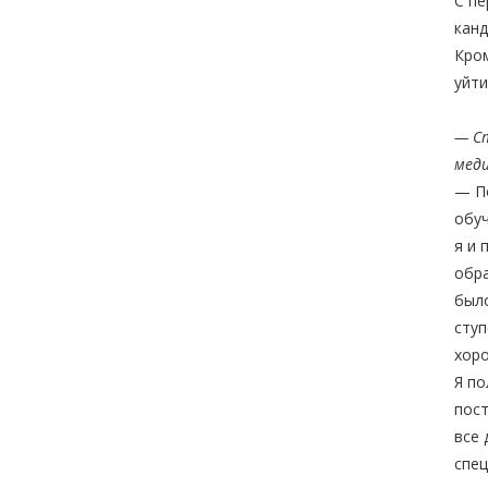
С пе
канд
Кром
уйти
— С
меди
— По
обуч
я и 
обра
было
ступ
хор
Я по
пост
все 
спец