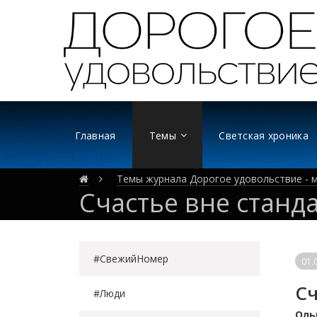
Главная
Темы
Светская хроника
Темы журнала Дорогое удовольствие - м
Счастье вне станд
#СвежийНомер
01.
Сч
#Люди
Оль