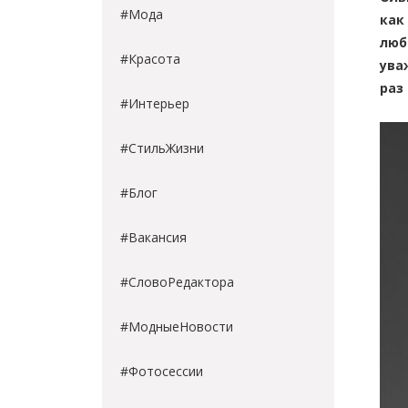
#Мода
как
люб
#Красота
ува
раз
#Интерьер
#СтильЖизни
#Блог
#Вакансия
#СловоРедактора
#МодныеНовости
#Фотосессии