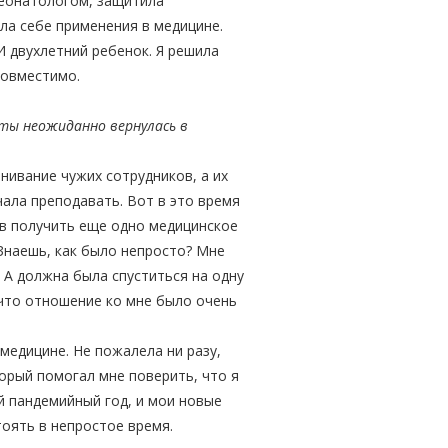
неонатологом, защитила
шла себе применения в медицине.
И двухлетний ребенок. Я решила
есовместимо.
ты неожиданно вернулась в
ивание чужих сотрудников, а их
чала преподавать. Вот в это время
ив получить еще одно медицинское
 Знаешь, как было непросто? Мне
. А должна была спуститься на одну
 что отношение ко мне было очень
медицине. Не пожалела ни разу,
рый помогал мне поверить, что я
ый пандемийный год, и мои новые
тоять в непростое время.