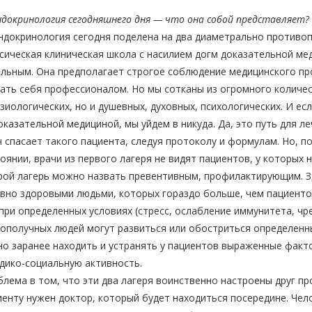
докринология сегодняшнего дня — что она собой представляет?
докринология сегодня поделена на два диаметрально противоп
сическая клиническая школа с насилием догм доказательной ме
льным. Она предполагает строгое соблюдение медицинского пр
ать себя профессионалом. Но мы сотканы из огромного количес
зиологических, но и душевных, духовных, психологических. И ес
оказательной медициной, мы уйдем в никуда. Да, это путь для л
 спасает такого пациента, следуя протоколу и формулам. Но, 
оянии, врачи из первого лагеря не видят пациентов, у которых 
рой лагерь можно назвать превентивным, профилактирующим. З
вно здоровыми людьми, которых гораздо больше, чем пациентов
при определенных условиях (стресс, ослабление иммунитета, чре
ополучных людей могут развиться или обостриться определенн
о заранее находить и устранять у пациентов выраженные факт
дико-социальную активность.
лема в том, что эти два лагеря воинственно настроены друг про
енту нужен доктор, который будет находиться посередине. Чел