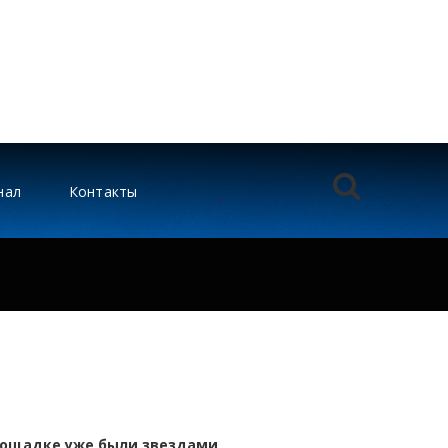
нал
Контакты
лощадке уже были звездами