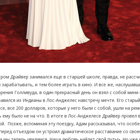
ром Драйвер занимался еще в старшей школе, правда, не рассч
 зарабатывать, и тем более играть в кино. И все же, наслушав
рения Голливуда, в один прекрасный день он взял с собой мини-
авился из Индианы в Лос-Анджелес навстречу мечте. Его стары
се, все 200 долларов, которые у него были с собой, ушли на рем
 ему было не на что. В итоге в Лос-Анджелесе Драйвер провел в
й. Позже, вспоминая эту поездку, Адам рассказывал, что особе
перед отъездом он устроил драматическое расставание со свое
а мы теперь увидимся. Наша любовь найдет свой путь!». Но уже