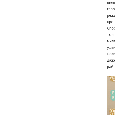
внеш
геро
режи
прос
Спор
толь
мил
ушам
Боле
даже
раб