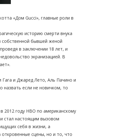
отта «Дом Gucci», главные роли в
трагическую историю смерти внука
ым собственной бывшей женой
проведя в заключении 18 лет, и
 недовольство экранизацией. В
жает».
и Гага и Джаред Лето, Аль Пачино и
 назвать если не новичком, то
о в 2012 году HBO по американскому
в и стал настоящим вызовом
ищущих себя в жизни, а
 откровенные сцены, но и то, что