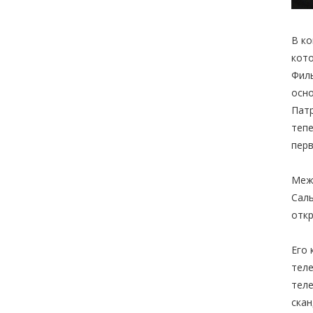
В ко
кото
Филь
осно
Патр
тепе
перв
Межд
Саль
отк
Его 
теле
теле
скан