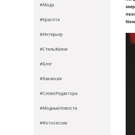
#Мода
мир
пех
#Красота
New
#Интерьер
#СтильЖизни
#Блог
#Вакансия
#СловоРедактора
#МодныеНовости
#Фотосессии