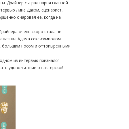
ты. Драйвер сыграл парня главной
интервью Лина Данэм, сценарист,
ершенно очаровал ее, когда на
Драйвера очень скоро стала не
k назвал Адама секс-символом
м, большим носом и оттопыренными
в одном из интервью признался
чать удовольствие от актерской