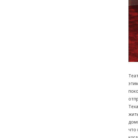
Теат
этим
поко
отпр
Теха
жить
домо
что 
когд