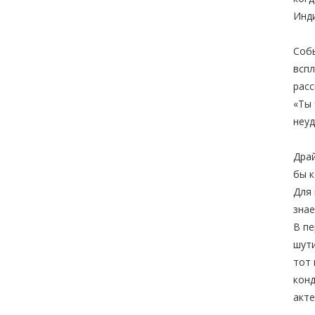
Инд
Собы
вспл
расс
«Ты 
неуд
Драй
бы к
Для 
знае
В пе
шути
тот 
конд
акте