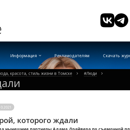
Информация
Рекламодателям
Скачать жур
ода, красота, стиль жизни в Томске
#Люди
дали
10.2021
рой, которого ждали
да нынешние партнеры Адама Драйвера по съемочной п