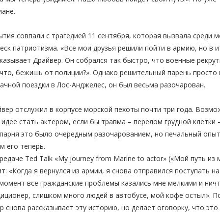
иане.
тия совпали с трагедией 11 сентября, которая вызвала среди
еск патриотизма. «Все мои друзья решили пойти в армию, но в и
казывает Драйвер. Он собрался так быстро, что военные рекру
что, бежишь от полиции?». Однако решительный парень просто н
ачной поездки в Лос-Анджелес, он был весьма разочарован.
вер отслужил в корпусе морской пехоты почти три года. Возмож
 идее стать актером, если бы травма – перелом грудной клетки –
парня это было очередным разочарованием, но печальный опыт
м его теперь.
редаче Ted Talk «My journey from Marine to actor» («Мой путь из
т: «Когда я вернулся из армии, я снова отправился поступать на
момент все гражданские проблемы казались мне мелкими и нич
иционер, слишком много людей в автобусе, мой кофе остыл». По
р снова рассказывает эту историю, но делает оговорку, что эт