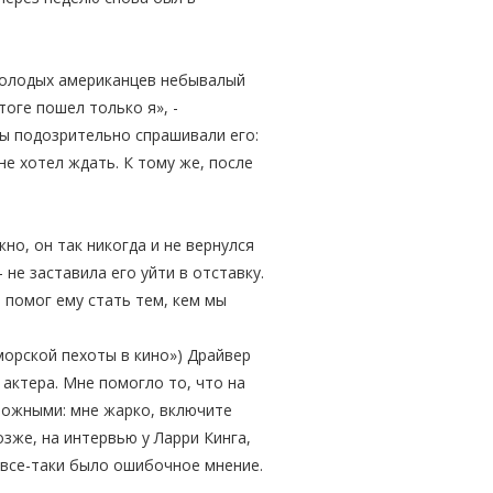
 молодых американцев небывалый
тоге пошел только я», -
ты подозрительно спрашивали его:
е хотел ждать. К тому же, после
но, он так никогда и не вернулся
 не заставила его уйти в отставку.
 помог ему стать тем, кем мы
 морской пехоты в кино») Драйвер
 актера. Мне помогло то, что на
тожными: мне жарко, включите
зже, на интервью у Ларри Кинга,
о все-таки было ошибочное мнение.