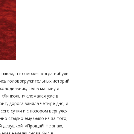
итывая, что сможет когда-нибудь
шись головокружительных историй
холодильник, сел в машину и
й «Линкольн» сломался уже в
онт, дорога заняла четыре дня, и
сего сутки и с позором вернулся
нно стыдно ему было из-за того,
й девушкой: «Прощай! Не знаю,
 через неделю снова был в