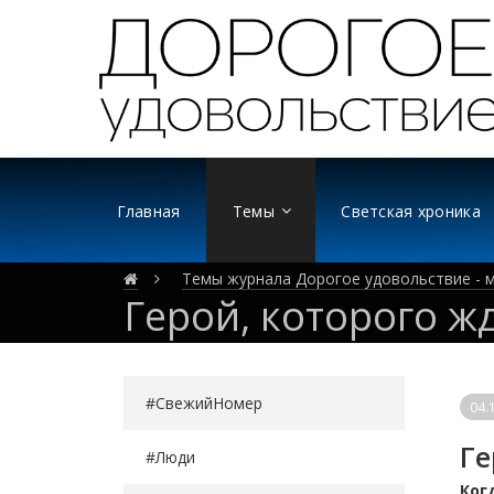
Главная
Темы
Светская хроника
Темы журнала Дорогое удовольствие - м
Герой, которого ж
#СвежийНомер
04.
Ге
#Люди
Ког