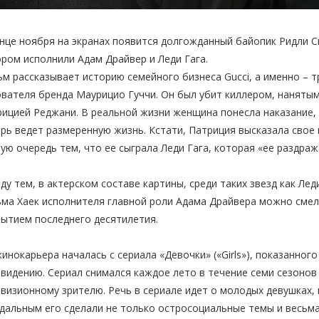
нце ноября на экранах появится долгожданный байопик Ридли Ск
ром исполнили Адам Драйвер и Леди Гага.
м рассказывает историю семейного бизнеса Gucci, а именно – 
вателя бренда Маурицио Гуччи. Он был убит киллером, нанят
ицией Реджани. В реальной жизни женщина понесла наказание, 
рь ведет размеренную жизнь. Кстати, Патриция высказала свое
ую очередь тем, что ее сыграла Леди Гага, которая «ее раздра
у тем, в актерском составе картины, среди таких звезд как Лед
ма Хаек исполнителя главной роли Адама Драйвера можно смело
рытием последнего десятилетия.
кинокарьера началась с сериала «Девочки» («Girls»), показанног
видению. Сериал снимался каждое лето в течение семи сезоно
визионному зрителю. Речь в сериале идет о молодых девушках, 
дальным его сделали не только остросоциальные темы и весьма