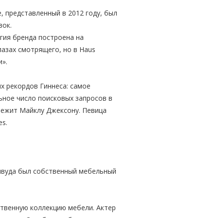
, представленный в 2012 году, был
вок.
огия бренда построена на
лазах смотрящего, но в Haus
и».
х рекордов Гиннеса: самое
ьное число поисковых запросов в
лежит Майклу Джексону. Певица
es.
ливуда был собственный мебельный
ственную коллекцию мебели. Актер