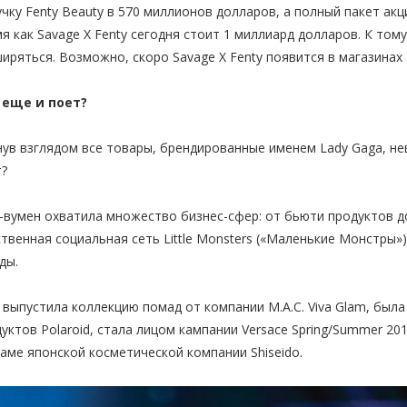
чку Fenty Beauty в 570 миллионов долларов, а полный пакет акц
я как Savage X Fenty сегодня стоит 1 миллиард долларов. К том
иряться. Возможно, скоро Savage X Fenty появится в магазинах 
 еще и поет?
ув взглядом все товары, брендированные именем Lady Gaga, не
т?
вумен охватила множество бизнес-сфер: от бьюти продуктов до
твенная социальная сеть Little Monsters («Маленькие Монстры»
зды.
 выпустила коллекцию помад от компании M.A.C. Viva Glam, был
уктов Polaroid, стала лицом кампании Versace Spring/Summer 201
аме японской косметической компании Shiseido.