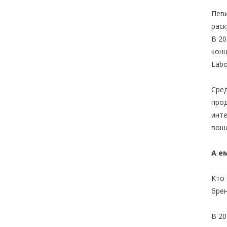
Певи
раск
В 20
конц
Labo
Сред
прод
инте
вошл
А е
Кто 
бре
В 20