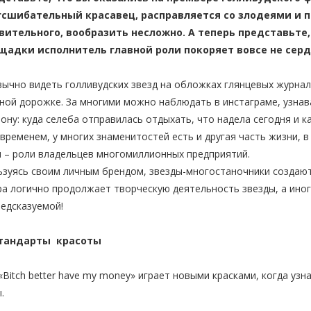
гсшибательный красавец, расправляется со злодеями и п
вительного, вообразить несложно. А теперь представьте
щадки исполнитель главной роли покоряет вовсе не сердц
ычно видеть голливудских звезд на обложках глянцевых журнал
ной дорожке. За многими можно наблюдать в инстаграме, узна
ону: куда селеба отправилась отдыхать, что надела сегодня и к
временем, у многих знаменитостей есть и другая часть жизни, в
 – роли владельцев многомиллионных предприятий.
зуясь своим личным брендом, звезды-многостаночники создают
а логично продолжает творческую деятельность звезды, а ино
едсказуемой!
тандарты красоты
«Bitch better have my money» играет новыми красками, когда уз
.