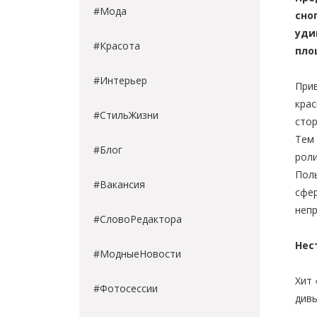
#Мода
сно
уди
#Красота
пло
#Интерьер
Прив
крас
#СтильЖизни
стор
Тем 
#Блог
роли
Поль
#Вакансия
сфер
непр
#СловоРедактора
Нес
#МодныеНовости
Хит 
#Фотосессии
дивы