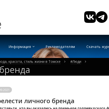
Информация
Рекламодателям
Скачать жур
ода, красота, стиль жизни в Томске
#Люди
 бренда
09.2021
елести личного бренда
дставьте, что вы оказались на премьере голливудского ф