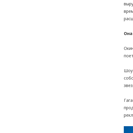
выру
врем
расш
Она
Окин
пое
Шоу-
собс
зве
Гага
прод
рекл