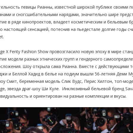
ельность певицы Рианны, известной широкой публике своими п
нами и сногсшибательными нарядами, значительно шире предст
тие в ряде кинопроектов, владеет косметическим и бельевым бр
о настоящей сенсацией, потеснив на пьедестале долгие годы сч
et.
ge X Fenty Fashion Show провозгласило новую эпоху в мире стан
тие модели разных этнических групп и гендерного самоопределе
сложения. Шоу открыла сама Рианна. Вместе с действующими 
жи и Беллой Хадид в белье на подиум вышли 56-летняя Деми Му
оу Смит, беременная модель Слик Вудс, Перис Хилтон, топ-моде
ge, звезда драг-шоу Ши Куле. Инклюзивный бельевой бренд Sava
видуальность и ориентирован на разные комплекции и вкусы.