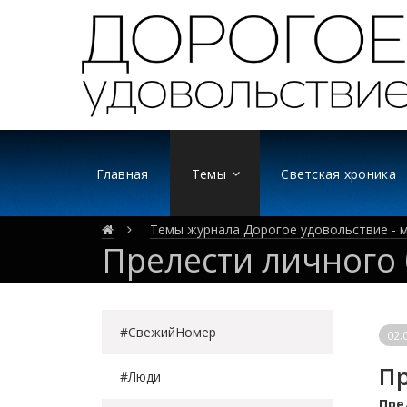
Главная
Темы
Светская хроника
Темы журнала Дорогое удовольствие - м
Прелести личного
#СвежийНомер
02.
Пр
#Люди
Пре