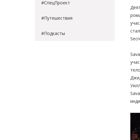
#СпецПроект
Деят
рома
#Путешествия
учас
стал
#Подкасты
Secr
Sava
учас
тело
Джид
Уилл
Sava
инди