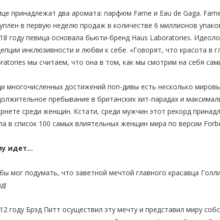
це принадлежат два аромата: парфюм Fame и Eau de Gaga. Fame
уплен в первую неделю продаж в количестве 6 миллионов упако
18 году певица основала бьюти-бренд Haus Laboratories. Идеол
епции инклюзивности и любви к себе. «Говорят, что красота в г
ratories мы считаем, что она в том, как мы смотрим на себя сам
и многочисленных достижений поп-дивы есть несколько мировы
олжительное пребывание в британских хит-парадах и максимал
рнете среди женщин. Кстати, среди мужчин этот рекорд принад
а в список 100 самых влиятельных женщин мира по версии Forb
му идет…
бы мог подумать, что заветной мечтой главного красавца Гол
нд!
12 году Брэд Питт осуществил эту мечту и представил миру соб