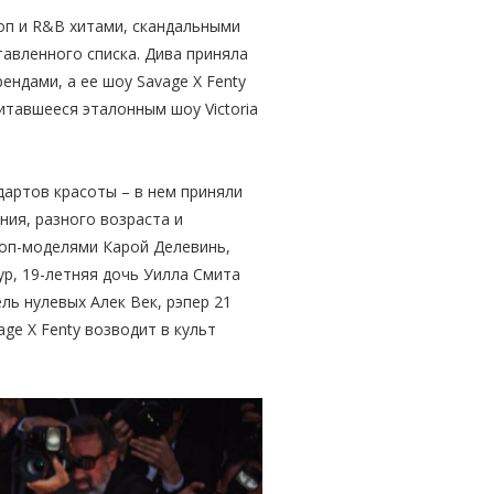
оп и R&B хитами, скандальными
авленного списка. Дива приняла
ендами, а ее шоу Savage X Fenty
итавшееся эталонным шоу Victoria
дартов красоты – в нем приняли
ния, разного возраста и
топ-моделями Карой Делевинь,
р, 19-летняя дочь Уилла Смита
ль нулевых Алек Век, рэпер 21
ge X Fenty возводит в культ