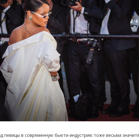
д певицы в современную бьюти-индустрию тоже весьма значител