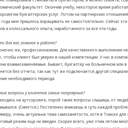
омический факультет. Окончив учебу, некоторое время работал
орсингом бухгалтерских услуг. Потом на партнерских отношения
 года мне пришлось взращивать ее самостоятельно. Сейчас эт
ов и колоссального опыта, наработанного за все эти годы.
о для вас главное в работе?
нечно же, профессионализм. Для качественного выполнения н
, чтобы клиент был уверен в нашей компетенции. У нас в компа
они взаимозаменяемые. Бывает, бухгалтер на больничном или в 
нется без отчета, так как тут же подключается другой специал
ние необходимого периода.
кие вопросы у клиентов самые популярные?
ходясь на аутсорсинге, порой такие вопросы слышишь от людей
мывался. (Смеется.) Постепенно вникаешь в суть каждой пробле
имеру, очень актуальна тема самозанятости, хотя в Томске для
говый режим еще не введен. Скорее всего, уже этим летом мног