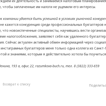
ждаем их деятельность и занимаемся налоговым планированием,
, чтобы заплаченные им налоги не ущемили его интересы.
к компании удается быть успешной в условиях рыночной конкуре
е кажется конкуренция среди профессиональных бухгалтеров н
, что новоиспеченные специалисты, научившись вести организа
еме налогообложения, заявляют себя как удаленного бухгалтер
ия. Сейчас актуален активный обмен информацией через социаль
 инстаграмных бухгалтеров меня только одна коллега из Санкт
той и знаниями, которым я действительно хотела бы поучиться
Ленина, 193 а, офис 22,
razumkova-buch.ru,
тел. 8 (3822) 333-659
Возврат к списку
Поделитьс