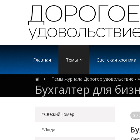
Главная
Темы
Светская хроника
Темы журнала Дорогое удовольствие - м
Бухгалтер для биз
#СвежийНомер
30.
Бу
#Люди
Дел