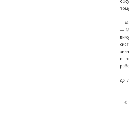
обсу
тому
— Ка
— Мн
вижу
сист
знан
всех
рабо
пр. 