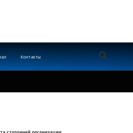
нал
Контакты
ета сторонней организации