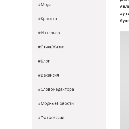
#Мода
явл
аут
#Красота
бух
#Интерьер
#СтильЖизни
#Блог
#Вакансия
#СловоРедактора
#МодныеНовости
#Фотосессии