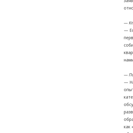
заяв
отно
— Кт
— Ес
перв
соби
квар
нам
— По
— На
опыт
кате
обсу
разв
обра
как 