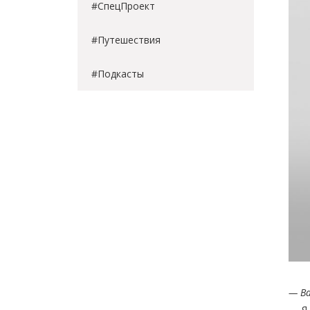
#СпецПроект
#Путешествия
#Подкасты
— Ва
— Я 