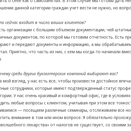
ить о себе как о самозанятых. В этом случае мы готовы дать н
шении данной категории граждан учет вести не нужно, но вопр
о сейчас входит в число ваших клиентов?
ть организации с большим объемом документации, чей штатный
ичных документов, по которой мы готовим отчетность. Есть п
рают и передают документы и информацию, а мы обрабатываем 
тал. Приятно, что часть из них, с кем мы когда-то начинали вме
и.
чему среди других бухгалтерских компаний выбирают вас?
 мой взгляд, у нас есть все, чтобы произвести достойное впеч
ные сотрудники, которые имеют подтвержденный статус профес
гории. У нас очень красивый и комфортный офис, где в услови
дить любые вопросы с клиентом, учитывая при этом все тонкос
иваемся — посещаем различные семинары, отслеживаем все нов
тить внимание в том или ином вопросе. Я обязательно прохожу
«волшебного лекарства» от налогов не существует, со своими 