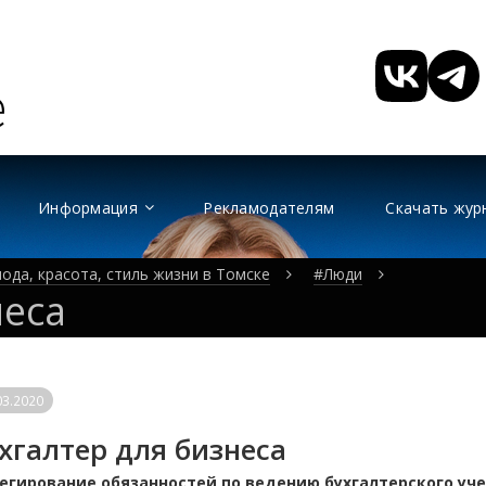
Информация
Рекламодателям
Скачать жур
ода, красота, стиль жизни в Томске
#Люди
неса
03.2020
хгалтер для бизнеса
егирование обязанностей по ведению бухгалтерского уч