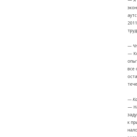
экон
аутс
2011
труд
— Чт
— Ко
опыт
все 
оста
тече
— Ка
— На
заду
к пр
нало